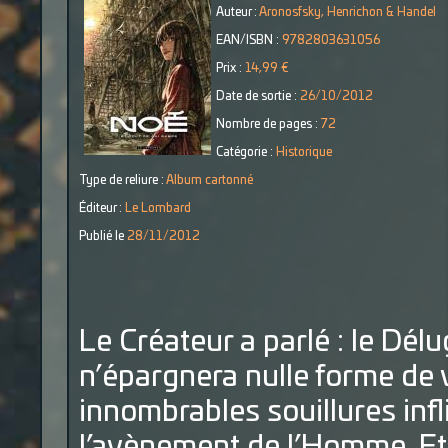
Auteur :
Aronosfsky, Henrichon & Handel
EAN/ISBN :
9782803631056
Prix :
14,99 €
Date de sortie :
26/10/2012
Nombre de pages :
72
Catégorie :
Historique
Type de reliure :
Album cartonné
Éditeur :
Le Lombard
Publié le
28/11/2012
Le Créateur a parlé : le Dé
n’épargnera nulle forme de v
innombrables souillures infl
l’avènement de l’Homme. Et