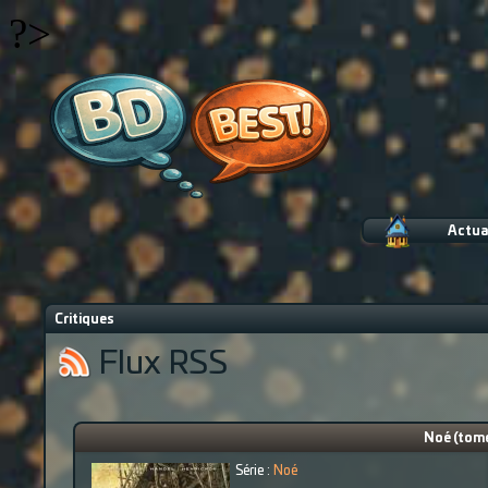
?>
Actua
Critiques
Flux RSS
Noé (tome 
Série :
Noé