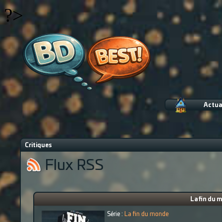
?>
Actua
Critiques
Flux RSS
La fin du 
Série :
La fin du monde