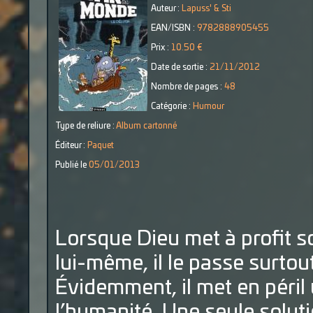
Auteur :
Lapuss' & Sti
EAN/ISBN :
9782888905455
Prix :
10.50 €
Date de sortie :
21/11/2012
Nombre de pages :
48
Catégorie :
Humour
Type de reliure :
Album cartonné
Éditeur :
Paquet
Publié le
05/01/2013
Lorsque Dieu met à profit s
lui-même, il le passe surtout 
Évidemment, il met en péril 
l’humanité. Une seule soluti