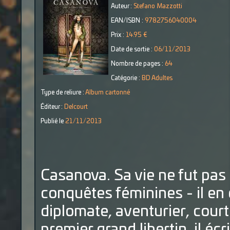
Auteur :
Stefano Mazzotti
EAN/ISBN :
9782756040004
Prix :
14.95 €
Date de sortie :
06/11/2013
Nombre de pages :
64
Catégorie :
BD Adultes
Type de reliure :
Album cartonné
Éditeur :
Delcourt
Publié le
21/11/2013
Casanova. Sa vie ne fut pa
conquêtes féminines - il en
diplomate, aventurier, courti
premier grand libertin, il écr