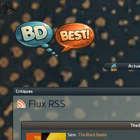
?>
Actua
Critiques
Flux RSS
The B
Série :
The Black Beetle