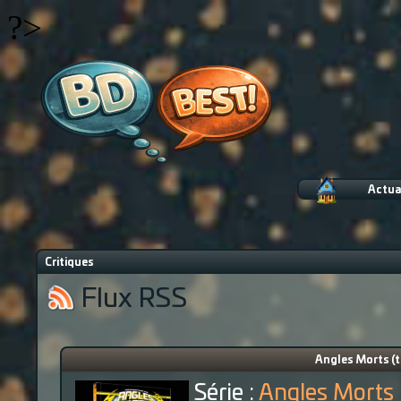
?>
Actua
Critiques
Flux RSS
Angles Morts (t
Série :
Angles Morts