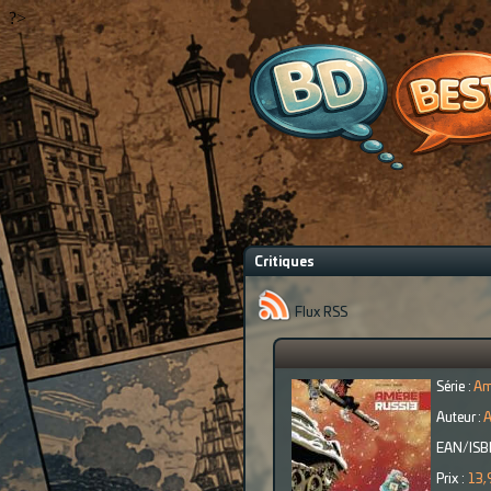
?>
Critiques
Flux RSS
Série :
Am
Auteur :
A
EAN/ISB
Prix :
13,