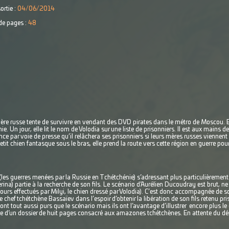
ortie :
04/06/2014
e pages :
48
re russe tente de survivre en vendant des DVD pirates dans le métro de Moscou. Ell
ie. Un jour, elle lit le nom de Volodia sur une liste de prisonniers. Il est aux ma
ce par voie de presse qu’il relâchera ses prisonniers si leurs mères russes viennen
it chien fantasque sous le bras, elle prend la route vers cette région en guerre pour a
le (les guerres menées par la Russie en Tchétchénie) s’adressant plus particulièrement 
rina) partie à la recherche de son fils. Le scénario d’Aurélien Ducoudray est brut, 
tours effectués par Milyi, le chien dressé par Volodia). C’est donc accompagnée de so
le chef tchétchène Bassaïev dans l’espoir d’obtenir la libération de son fils retenu pri
nt tout aussi purs que le scénario mais ils ont l’avantage d’illustrer encore plus l
nce d’un dossier de huit pages consacré aux amazones tchétchènes. En attente du 