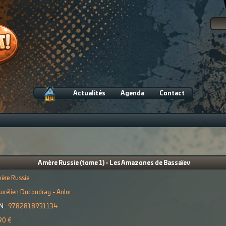
Actualités
Agenda
Contact
Amère Russie (tome 1) - Les Amazones de Bassaïev
ère Russie
urélien Ducoudray - Anlor
N :
9782818931134
90 €