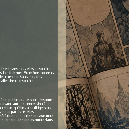
e est sans nouvelles de son fils
ins des Tchétchènes. Au même moment,
t les chercher. Sans moyens,
ller chercher son fils.
à un public adulte, voici l’histoire
ne faisant aucune concession à la
n chien qu’elle va se diriger vers
sonnier par les rebelles
e côté dramatique de cette aventure.
dénouement de cette aventure dans