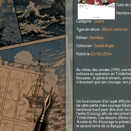
Date de s
Nombre d
Catégorie :
Guerre
Type de reliure :
Album cartonné
Éditeur :
Bamboo
Collection :
Grand Angle
Publié le
22/06/2014
Au milieu des années 1990, une mè
militaire en opération en Tchétchén
Bassaiev, le général ennemi, annon
n’écoutant que son courage, son pet
Un livre traitant d’un sujet diffici
de cette petite mère courage (Ekate
tendresse (sauf peut-être avec les 
l’enfer (Grozny) afin de rencontrer 
Tchétchènes. Les dessins d’Anlor so
A noter en fin d’ouvrage la prése
le second tome de ce diptyque.