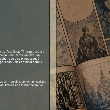
rte, s’est échauffé les pouces et a
s ce nouveau tome, on retrouve,
plications du père ennuyeuses à
our aller voir les films d’horreur
s aussi merveilleusement en surfant
tion. Preuve en est avec ce nouvel