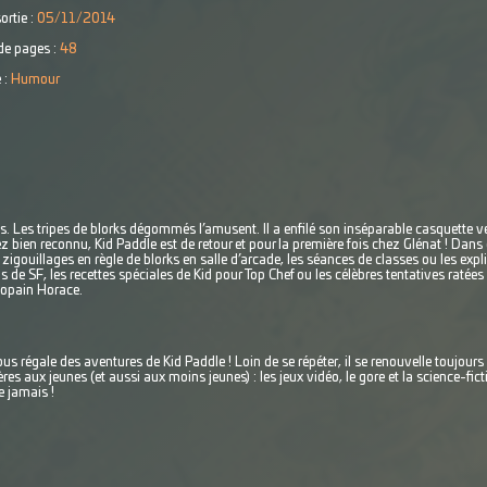
ortie :
05/11/2014
e pages :
48
 :
Humour
res. Les tripes de blorks dégommés l’amusent. Il a enfilé son inséparable casquette ve
ez bien reconnu, Kid Paddle est de retour et pour la première fois chez Glénat ! Dan
s zigouillages en règle de blorks en salle d’arcade, les séances de classes ou les ex
 de SF, les recettes spéciales de Kid pour Top Chef ou les célèbres tentatives ratées p
copain Horace.
 régale des aventures de Kid Paddle ! Loin de se répéter, il se renouvelle toujour
es aux jeunes (et aussi aux moins jeunes) : les jeux vidéo, le gore et la science-fic
e jamais !