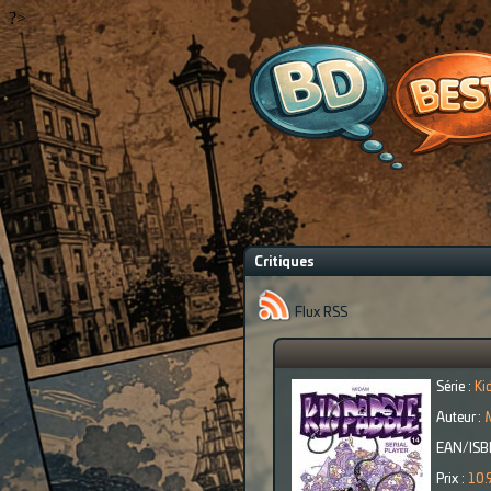
?>
Critiques
Flux RSS
Série :
Ki
Auteur :
EAN/ISB
Prix :
10.