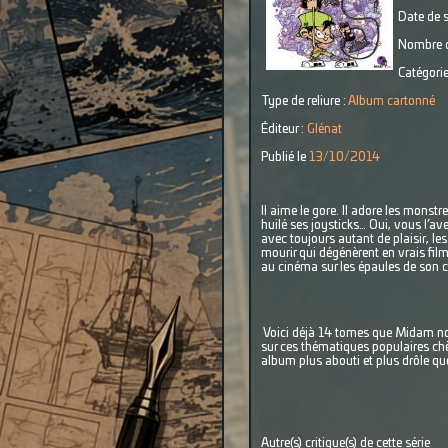
Date de s
Nombre d
Catégorie
Type de reliure :
Album cartonné
Éditeur :
Glénat
Publié le
13/10/2014
Il aime le gore. Il adore les monst
huilé ses joysticks… Oui, vous l’av
avec toujours autant de plaisir, le
mourir qui dégénèrent en vrais films
au cinéma sur les épaules de son 
Voici déjà 14 tomes que Midam nous
sur ces thématiques populaires chèr
album plus abouti et plus drôle qu
Autre(s) critique(s) de cette série