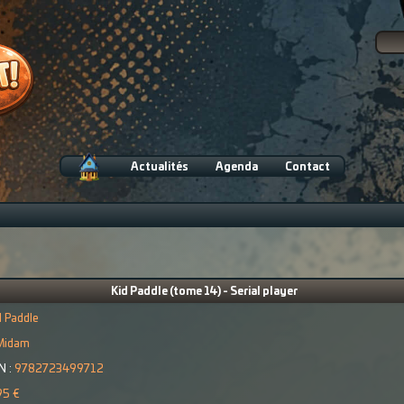
Actualités
Agenda
Contact
Kid Paddle (tome 14) - Serial player
d Paddle
Midam
N :
9782723499712
95 €