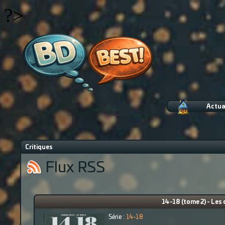
?>
Actua
Critiques
Flux RSS
14-18 (tome 2) - Les
Série :
14-18