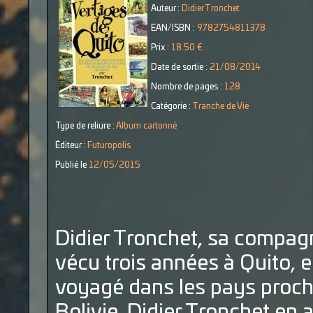
Auteur :
Didier Tronchet
EAN/ISBN :
9782754811378
Prix :
18.50 €
Date de sortie :
21/08/2014
Nombre de pages :
128
Catégorie :
Tranche de Vie
Type de reliure :
Album cartonné
Éditeur :
Futuropolis
Publié le
12/05/2015
Didier Tronchet, sa compagne
vécu trois années à Quito, e
voyagé dans les pays proch
Bolivie. Didier Tronchet en a