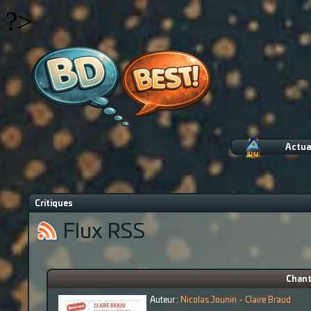
?>
Actua
Critiques
Flux RSS
Chanti
Auteur :
Nicolas Jounin - Claire Braud