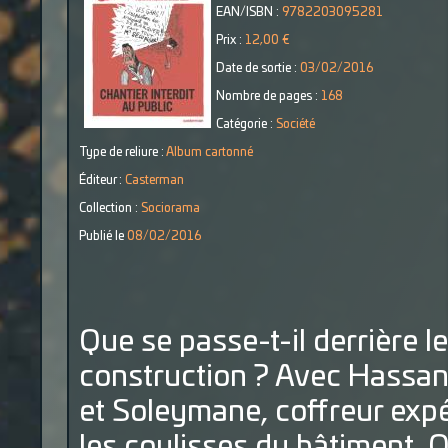
EAN/ISBN :
9782203095281
Prix :
12,00 €
Date de sortie :
03/02/2016
Nombre de pages :
168
Catégorie :
Société
Type de reliure :
Album cartonné
Éditeur :
Casterman
Collection :
Sociorama
Publié le
08/02/2016
Que se passe-t-il derrière l
construction ? Avec Hassane,
et Soleymane, coffreur exp
les coulisses du bâtiment. 