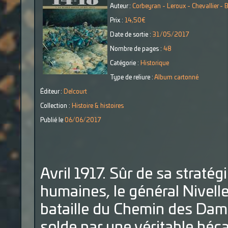
Auteur :
Corbeyran - Leroux - Chevallier - 
Prix :
14,50€
Date de sortie :
31/05/2017
Nombre de pages :
48
Catégorie :
Historique
Type de reliure :
Album cartonné
Éditeur :
Delcourt
Collection :
Histoire & histoires
Publié le
06/06/2017
Avril 1917. Sûr de sa stratég
humaines, le général Nivell
bataille du Chemin des Dam
solde par une véritable héc