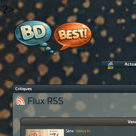
?>
Actua
Critiques
Flux RSS
Venu
Série :
Venus H