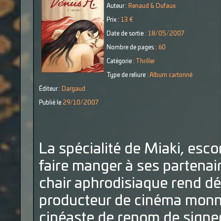
Auteur :
Renaud & Dufaux
Prix :
13 €
Date de sortie :
18/05/2007
Nombre de pages :
60
Catégorie :
Thriller
Type de reliure :
Album cartonné
Éditeur :
Dargaud
Publié le
29/10/2007
La spécialité de Miaki, esco
faire manger à ses partenai
chair aphrodisiaque rend dé
producteur de cinéma monn
cinéaste de renom de signer