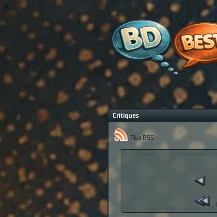
?>
Critiques
Flux RSS