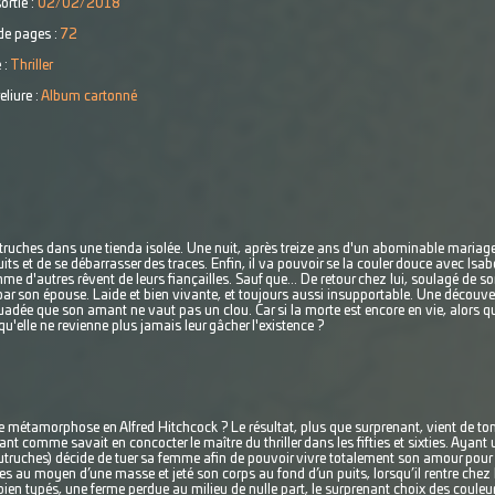
ortie :
02/02/2018
e pages :
72
 :
Thriller
eliure :
Album cartonné
autruches dans une tienda isolée. Une nuit, après treize ans d'un abominable maria
s et de se débarrasser des traces. Enfin, il va pouvoir se la couler douce avec Isabela
me d'autres rêvent de leurs fiançailles. Sauf que... De retour chez lui, soulagé de s
.. par son épouse. Laide et bien vivante, et toujours aussi insupportable. Une décou
uadée que son amant ne vaut pas un clou. Car si la morte est encore en vie, alors qu
 qu'elle ne revienne plus jamais leur gâcher l'existence ?
e métamorphose en Alfred Hitchcock ? Le résultat, plus que surprenant, vient de to
lant comme savait en concocter le maître du thriller dans les fifties et sixties. Ayant 
truches) décide de tuer sa femme afin de pouvoir vivre totalement son amour pour sa b
es au moyen d’une masse et jeté son corps au fond d’un puits, lorsqu’il rentre chez lu
en typés, une ferme perdue au milieu de nulle part, le surprenant choix des couleur