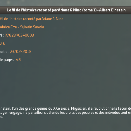
Le fil de l'histoire raconté par Ariane & Nino (tome 1) - Albert Einstein
 fil de l'histoire raconté par Ariane & Nino
abrice Erre - Sylvain Savoia
N :
9782390340003
0 €
ortie :
23/02/2018
e pages :
48
instein, l'un des grands génies du XXe siècle. Physicien, il a révolutionné la façon 
itoyen engagé, il a par ailleurs défendu les droits des peuples et des individus tout 
e.