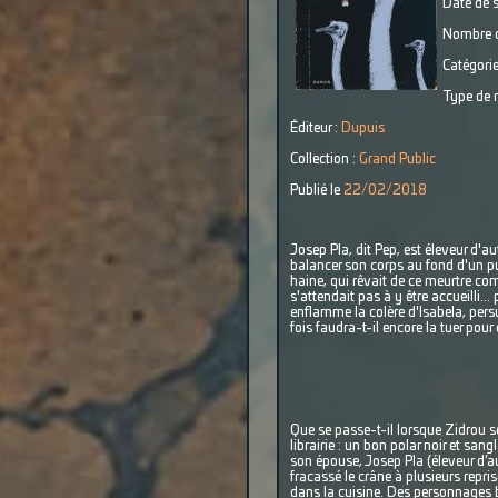
Date de s
Nombre d
Catégorie
Type de r
Éditeur :
Dupuis
Collection :
Grand Public
Publié le
22/02/2018
Josep Pla, dit Pep, est éleveur d'
balancer son corps au fond d'un puit
haine, qui rêvait de ce meurtre com
s'attendait pas à y être accueilli.
enflamme la colère d'Isabela, pers
fois faudra-t-il encore la tuer pour
Que se passe-t-il lorsque Zidrou s
librairie : un bon polar noir et sang
son épouse, Josep Pla (éleveur d’au
fracassé le crâne à plusieurs repris
dans la cuisine. Des personnages bi