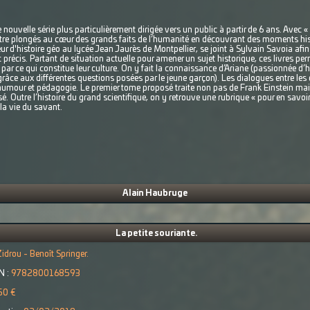
ouvelle série plus particulièrement dirigée vers un public à partir de 6 ans. Avec « L
 être plongés au cœur des grands faits de l’humanité en découvrant des moments his
seur d'histoire géo au lycée Jean Jaurès de Montpellier, se joint à Sylvain Savoia af
 et précis. Partant de situation actuelle pour amener un sujet historique, ces livres pe
par ce qui constitue leur culture. On y fait la connaissance d’Ariane (passionnée d’hi
nt grâce aux différentes questions posées par le jeune garçon). Les dialogues entre 
 humour et pédagogie. Le premier tome proposé traite non pas de Frank Einstein mais
. Outre l’histoire du grand scientifique, on y retrouve une rubrique « pour en savoir 
 la vie du savant.
Alain Haubruge
La petite souriante.
idrou - Benoît Springer.
N :
9782800168593
50 €