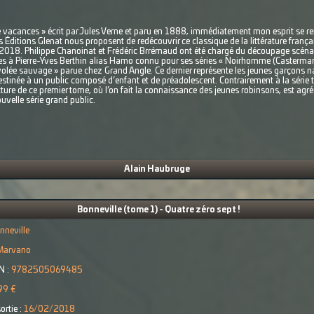
 vacances » écrit par Jules Verne et paru en 1888, immédiatement mon esprit se r
Éditions Glenat nous proposent de redécouvrir ce classique de la littérature françai
 2018. Philippe Chanoinat et Frédéric Brrémaud ont été chargé du découpage scénari
iées à Pierre-Yves Berthin alias Hamo connu pour ses séries « Noirhomme (Casterman)
nvolée sauvage » parue chez Grand Angle. Ce dernier représente les jeunes garçons 
destinée à un public composé d’enfant et de préadolescent. Contrairement à la série t
cture de ce premier tome, où l’on fait la connaissance des jeunes robinsons, est agr
uvelle série grand public.
Alain Haubruge
Bonneville (tome 1) - Quatre zéro sept !
nneville
Marvano
N :
9782505069485
99 €
ortie :
16/02/2018