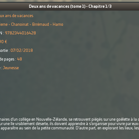
Deux ans de vacances (tome 1) - Chapitre 1/3
ux ans de vacances
erne - Chanoinat - Brrémaud - Hamo
N :
9782344016428
90 €
ortie :
07/02/2018
e pages :
48
 :
Jeunesse
ires d’un collège en Nouvelle-Zélande, se retrouvent piégés sur une goélette à la d
ur une île visiblement déserte, ils doivent apprendre à s’organiser pour vivre par e
 apparaître au sein de la petite communauté. D’autre part, en explorant les lieux, l