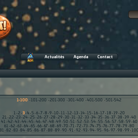
Actualités
Agenda
Contact
1-100
·
101-200
·
201-300
·
301-400
·
401-500
·
501-542
1
·
2
·
3
·
4
·
5
·
6
·
7
·
8
·
9
·
10
·
11
·
12
·
13
·
14
·
15
·
16
·
17
·
18
·
19
·
20
21
·
22
·
23
·
24
·
25
·
26
·
27
·
28
·
29
·
30
·
31
·
32
·
33
·
34
·
35
·
36
·
37
·
38
·
39
·
40
41
·
42
·
43
·
44
·
45
·
46
·
47
·
48
·
49
·
50
·
51
·
52
·
53
·
54
·
55
·
56
·
57
·
58
·
59
·
60
61
·
62
·
63
·
64
·
65
·
66
·
67
·
68
·
69
·
70
·
71
·
72
·
73
·
74
·
75
·
76
·
77
·
78
·
79
·
80
81
·
82
·
83
·
84
·
85
·
86
·
87
·
88
·
89
·
90
·
91
·
92
·
93
·
94
·
95
·
96
·
97
·
98
·
99
·
10