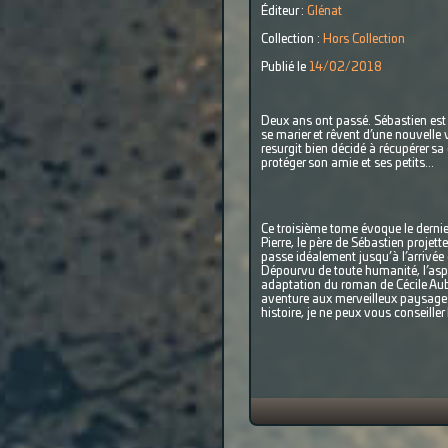
Éditeur :
Glénat
Collection :
Hors Collection
Publié le
14/02/2018
Deux ans ont passé. Sébastien est à
se marier et rêvent d’une nouvelle 
resurgit bien décidé à récupérer sa
protéger son amie et ses petits...
Ce troisième tome évoque le dernier
Pierre, le père de Sébastien projet
passe idéalement jusqu’à l’arrivée d
Dépourvu de toute humanité, l’aspect 
adaptation du roman de Cécile Aubr
aventure aux merveilleux paysages
histoire, je ne peux vous conseiller