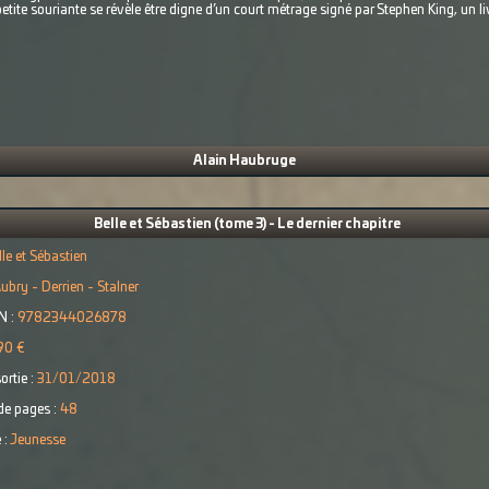
petite souriante se révèle être digne d’un court métrage signé par Stephen King, un l
Alain Haubruge
Belle et Sébastien (tome 3) - Le dernier chapitre
lle et Sébastien
ubry - Derrien - Stalner
N :
9782344026878
90 €
ortie :
31/01/2018
e pages :
48
 :
Jeunesse