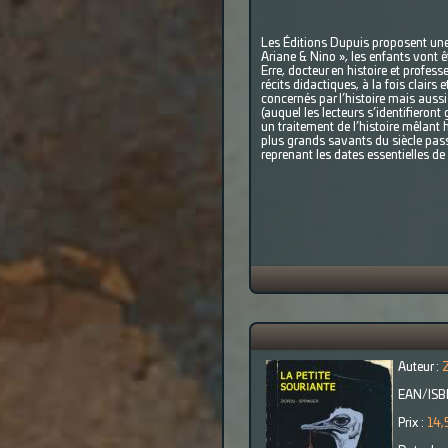
Les Éditions Dupuis proposent une n
Ariane & Nino », les enfants vont
Erre, docteur en histoire et profes
récits didactiques, à la fois clairs
concernés par l’histoire mais aussi 
(auquel les lecteurs s’identifiero
un traitement de l’histoire mêlant
plus grands savants du siècle passé
reprenant les dates essentielles de
Auteur :
Z
EAN/ISB
Prix :
14,