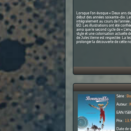
Lorsque l’on évoque « Deux ans de
début des années soixante-dix. Les 
intégralement au cours de l’année
BD. Les illustrations ont été conf
ainsi que le second cycle de « L’e
style et une colorisation actuelle 
de Jules Verne est respectée. La le
prolonger la découverte de cette no
Série :
Bo
Auteur :
EAN/ISB
Prix :
13,
Date de s