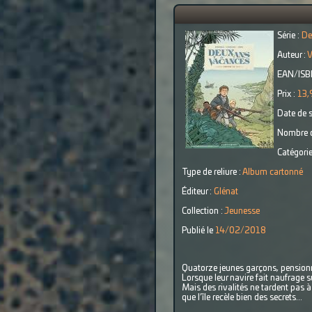
Série :
De
Auteur :
V
EAN/ISB
Prix :
13,
Date de s
Nombre d
Catégorie
Type de reliure :
Album cartonné
Éditeur :
Glénat
Collection :
Jeunesse
Publié le
14/02/2018
Quatorze jeunes garçons, pensionna
Lorsque leur navire fait naufrage s
Mais des rivalités ne tardent pas à
que l’île recèle bien des secrets...