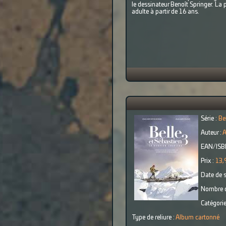
le dessinateur Benoît Springer. La 
adulte à partir de 16 ans.
Série :
Be
Auteur :
A
EAN/ISB
Prix :
13,
Date de s
Nombre d
Catégorie
Type de reliure :
Album cartonné