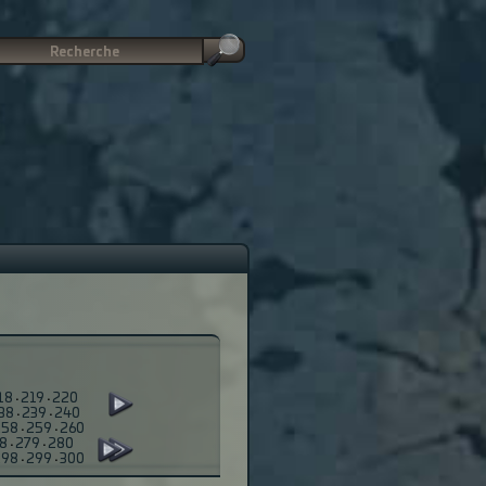
18
·
219
·
220
38
·
239
·
240
258
·
259
·
260
8
·
279
·
280
298
·
299
·
300