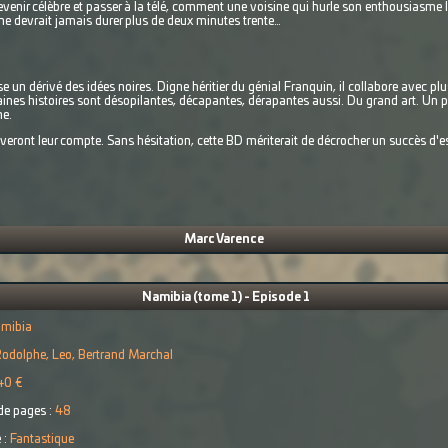
venir célèbre et passer à la télé, comment une voisine qui hurle son enthousiasme la
ne devrait jamais durer plus de deux minutes trente…
un dérivé des idées noires. Digne héritier du génial Franquin, il collabore avec pl
taines histoires sont désopilantes, décapantes, dérapantes aussi. Du grand art. Un 
ne.
eront leur compte. Sans hésitation, cette BD mériterait de décrocher un succès d'e
Marc Varence
Namibia (tome 1) - Episode 1
mibia
odolphe, Leo, Bertrand Marchal
40 €
e pages :
48
 :
Fantastique