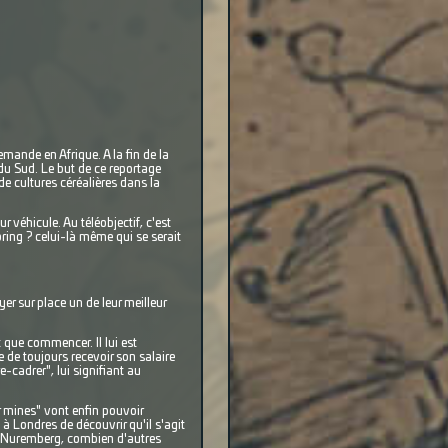
mande en Afrique. A la fin de la
e du Sud. Le but de ce reportage
de cultures céréalières dans la
 véhicule. Au téléobjectif, c'est
ring ? celui-là même qui se serait
er sur place un de leur meilleur
it que commencer. Il lui est
 de toujours recevoir son salaire
-cadrer", lui signifiant au
r mines" vont enfin pouvoir
à Londres de découvrir qu'il s'agit
 de Nuremberg, combien d'autres