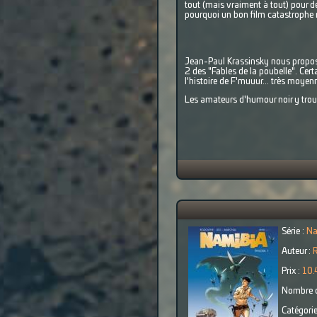
tout (mais vraiment à tout) pour de
pourquoi un bon film catastrophe 
Jean-Paul Krassinsky nous propose 
2 des "Fables de la poubelle". Cer
l'histoire de F'muuur... très moyen
Les amateurs d'humour noir y trouv
Série :
Na
Auteur :
R
Prix :
10.
Nombre d
Catégorie