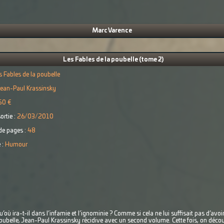
Marc Varence
Les Fables de la poubelle (tome 2)
s Fables de la poubelle
ean-Paul Krassinsky
50 €
ortie :
26/03/2010
e pages :
48
 :
Humour
’où ira-t-il dans l’infamie et l’ignominie ? Comme si cela ne lui suffisait pas d’avoir 
poubelle, Jean-Paul Krassinsky récidive avec un second volume. Cette fois, on déco