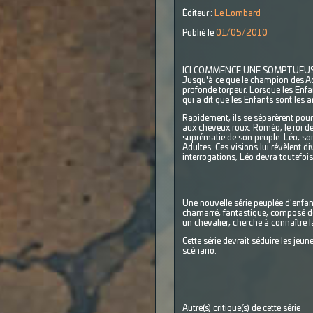
Éditeur :
Le Lombard
Publié le
01/05/2010
ICI COMMENCE UNE SOMPTUEUSE MÉTA
Jusqu'à ce que le champion des Adu
profonde torpeur. Lorsque les Enfan
qui a dit que les Enfants sont les 
Rapidement, ils se séparèrent pour 
aux cheveux roux. Roméo, le roi des
suprématie de son peuple. Léo, son 
Adultes. Ces visions lui révèlent d
interrogations, Léo devra toutefois
Une nouvelle série peuplée d'enfa
chamarré, fantastique, composé de
un chevalier, cherche à connaître la 
Cette série devrait séduire les jeu
scénario.
Autre(s) critique(s) de cette série