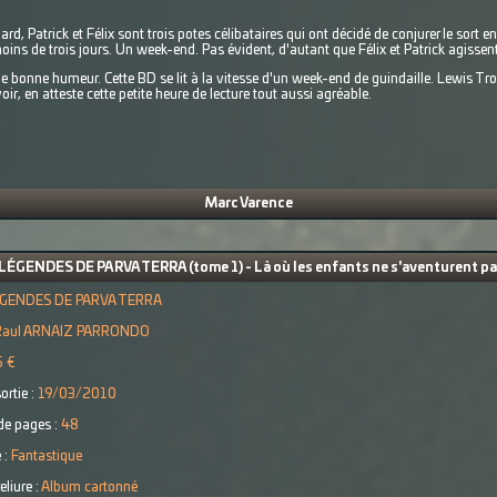
, Patrick et Félix sont trois potes célibataires qui ont décidé de conjurer le sort 
oins de trois jours. Un week-end. Pas évident, d'autant que Félix et Patrick agiss
e bonne humeur. Cette BD se lit à la vitesse d'un week-end de guindaille. Lewis T
, en atteste cette petite heure de lecture tout aussi agréable.
Marc Varence
LÉGENDES DE PARVA TERRA (tome 1) - Là où les enfants ne s'aventurent p
GENDES DE PARVA TERRA
Raul ARNAIZ PARRONDO
5 €
ortie :
19/03/2010
e pages :
48
 :
Fantastique
eliure :
Album cartonné