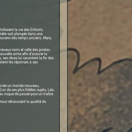
laient la vie des Enfants.
anète soit plongée dans une
souvenir des temps anciens. Mais,
eveux noirs et celle des pirates
nouvelle arme afin d’assurer la
 ses rêves lui racontent la fin des
tenir les réponses à ses
us crée un monde nouveau,
n de ses plus fidèles sujets, Léo,
 au risque de passer pour un traître.
umour rehaussent la qualité du