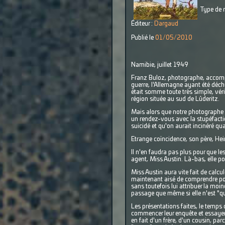
Type de r
Éditeur :
Dargaud
Publié le
01/05/2010
Namibie, juillet 1949
Franz Buloz, photographe, accompag
guerre, l'Allemagne ayant été déchue
était somme toute très simple, vérif
région située au sud de Lûderitz.
Mais alors que notre photographe pr
un rendez-vous avec la stupéfactio
suicidé et qu'on aurait incinéré qua
Etrange coïncidence, son père, Heinr
Il n'en faudra pas plus pour que le
agent, Miss Austin. Là-bas, elle p
Miss Austin aura vite fait de calcule
maintenant aisé de comprendre pour
sans toutefois lui attribuer la moi
passage que même si elle n'est "qu
Les présentations faites, le temps
commencer leur enquête et essayer 
en fait d'un frère, d'un cousin, pa