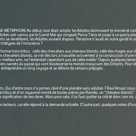
PHORE Au début, tout était simple: les Adultes dominaient le monde et contrô
ltes soit vaincu par le Grand Mal qui rongeait Parva Terra et jusqu’à ce que la pl
ts se réveillèrent, les Adultes avaient disparu. Personne n'avait en outre gardé le 
archétypes de l’innocence ?
former trois tribus : celle des chevaliers aux cheveux blonds, celle des mages aux ch
 chevaliers blonds, se mit dès lors à travailler activement à la construction d'une 
meilleur ami, ne l'entendait cependant pas de cette oreille ! Depuis quelques temps,
ivers secrets du passé qui vont bouleverser le monde insouciant des Enfants. Pour ob
 entreprendre un long voyage et se défaire de certains préjugés...
nts. Qui d'entre nous n'a jamais rêvé d'une planète sans adultes ? Raul Arnaiz no
 tribus et d'un royaume monté de toutes pièces par Roméo, un "cheveux-blonds". L'u
signification de ses rêves. Mais pour cela, il lui faut quitter sa cité et donc son roi,
nes lecteurs, car elle répond à la demande actuelle. D'autre part, quelques notes d'h