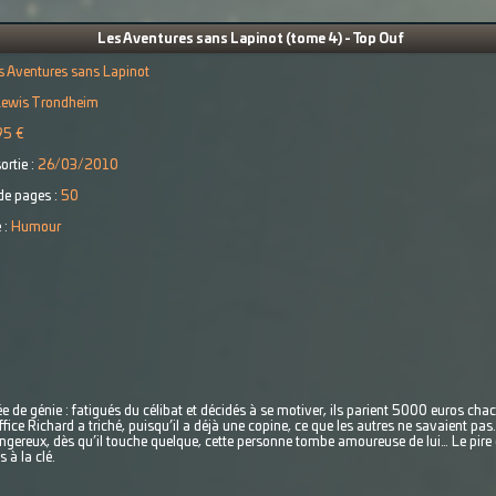
Les Aventures sans Lapinot (tome 4) - Top Ouf
s Aventures sans Lapinot
Lewis Trondheim
95 €
ortie :
26/03/2010
e pages :
50
 :
Humour
ée de génie : fatigués du célibat et décidés à se motiver, ils parient 5000 euros chacu
ice Richard a triché, puisqu’il a déjà une copine, ce que les autres ne savaient pas. 
ereux, dès qu’il touche quelque, cette personne tombe amoureuse de lui… Le pire c’
à la clé.