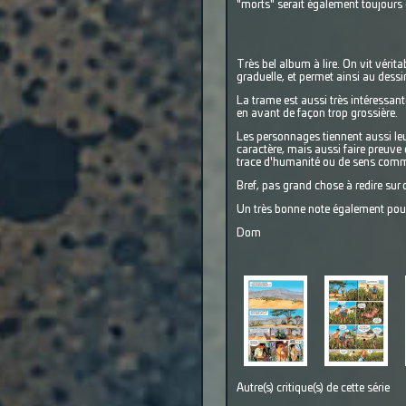
"morts" serait également toujours e
Très bel album à lire. On vit vérit
graduelle, et permet ainsi au dess
La trame est aussi très intéressan
en avant de façon trop grossière.
Les personnages tiennent aussi leur
caractère, mais aussi faire preuve
trace d'humanité ou de sens commu
Bref, pas grand chose à redire sur c
Un très bonne note également pour
Dom
Autre(s) critique(s) de cette série