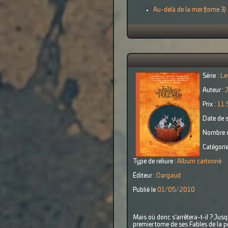
Au-delà de la mer (tome 3)
Série :
Le
Auteur :
J
Prix :
11.
Date de s
Nombre d
Catégorie
Type de reliure :
Album cartonné
Éditeur :
Dargaud
Publié le
01/05/2010
Mais où donc s’arrêtera-t-il ? Jusqu
premier tome de ses Fables de la 