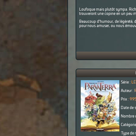
Loufoque mais plutôt sympa. Richard
trouveront une copine en un peu m
Beaucoup d'humour, de légèreté, d
pour nous amuser, ou nous émouvoir
Série :
LÉ
Auteur :
Prix :
9.9
Date de s
Nombre d
Catégorie
Type de r