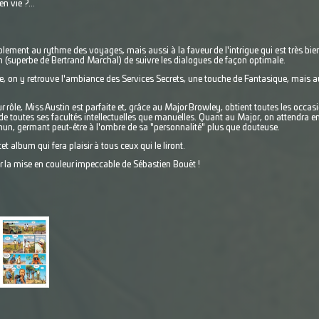
n vie ?...
ablement au rythme des voyages, mais aussi à la faveur de l'intrigue qui est très bi
in (superbe de Bertrand Marchal) de suivre les dialogues de façon optimale.
te, on y retrouve l'ambiance des Services Secrets, une touche de Fantasique, mais au
 rôle, Miss Austin est parfaite et, grâce au Major Browley, obtient toutes les occas
 de toutes ses facultés intellectuelles que manuelles. Quant au Major, on attendra e
n, germant peut-être à l'ombre de sa "personnalité" plus que douteuse.
et album qui fera plaisir à tous ceux qui le liront.
 la mise en couleur impeccable de Sébastien Bouët !