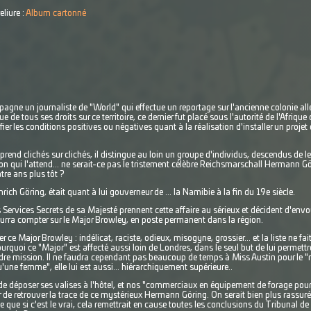
eliure :
Album cartonné
ne un journaliste de "World" qui effectue un reportage sur l'ancienne colonie alle
 de tous ses droits sur ce territoire, ce dernier fut placé sous l'autorité de l'Afriqu
ier les conditions positives ou négatives quant à la réalisation d'installer un projet 
end clichés sur clichés, il distingue au loin un groupe d'individus, descendus de leur
n qui l'attend... ne serait-ce pas le tristement célèbre Reichsmarschall Hermann Gö
tre ans plus tôt ?
ich Göring, était quant à lui gouverneur de ... la Namibie à la fin du 19e siècle.
s Services Secrets de sa Majesté prennent cette affaire au sérieux et décident d'envoy
ourra compter sur le Major Browley, en poste permanent dans la région.
r ce Major Browley : indélicat, raciste, odieux, misogyne, grossier... et la liste ne fa
quoi ce "Major" est affecté aussi loin de Londres, dans le seul but de lui permettre
ndre mission. Il ne faudra cependant pas beaucoup de temps à Miss Austin pour le "re
'une femme", elle lui est aussi... hiérarchiquement supérieure..
 de déposer ses valises à l'hôtel, et nos "commerciaux en équipement de forage pou
de retrouver la trace de ce mystérieux Hermann Göring. On serait bien plus rassuré 
rce que si c'est le vrai, cela remettrait en cause toutes les conclusions du Tribunal