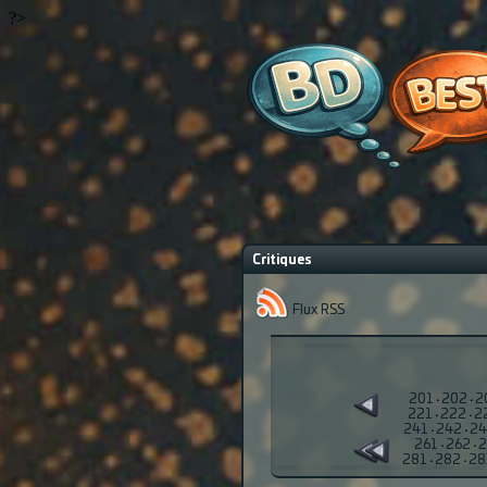
?>
Critiques
Flux RSS
201
·
202
·
2
221
·
222
·
2
241
·
242
·
24
261
·
262
·
2
281
·
282
·
28