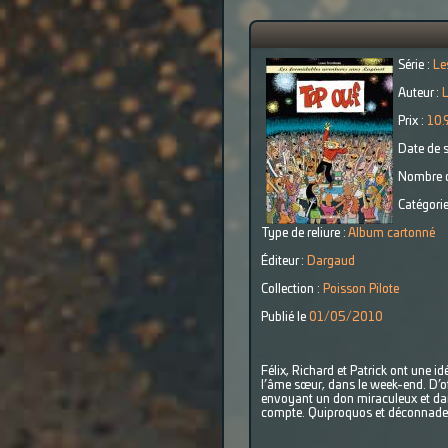
Série :
Le
Auteur :
Prix :
10.
Date de s
Nombre d
Catégorie
Type de reliure :
Album cartonné
Éditeur :
Dargaud
Collection :
Poisson Pilote
Publié le
01/05/2010
Félix, Richard et Patrick ont une id
l’âme sœur, dans le week-end. D’off
envoyant un don miraculeux et dang
compte. Quiproquos et déconnades 