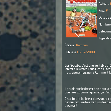
Auteur :
S
Prix :
9,4
Date de s
Nombre d
Catégorie
Type de r
Éditeur :
Bamboo
Publié le
11/04/2008
Les Toubibs,
c'est une véritable th
intérêt à le rester. Faut-il consu
n’attrape jamais rien ? Comment fa
Il paraît que le rire est bon pour l
pour vos zygomatiques et ça n'aggr
Cette fois la balle est dans votre 
découvrez une fois de plus des gag
pas mal !