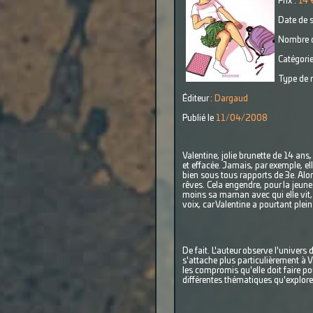
Prix :
14 
Date de s
Nombre d
Catégorie
Type de r
Éditeur :
Dargaud
Publié le
11/04/2008
Valentine, jolie brunette de 14 ans,
et effacée. Jamais, par exemple, e
bien sous tous rapports de 3e. Alors
rêves. Cela engendre, pour la jeune 
moins sa maman avec qui elle vit, 
voix, car Valentine a pourtant plein
De fait. L'auteur observe l'univer
s'attache plus particulièrement à 
les compromis qu'elle doit faire po
différentes thématiques qu'explore