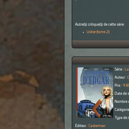
*
Autre(s) critique(s) de cette série
Usher (tome 2)
Série :
La
Auteur :
Prix :
9.8
Date de s
Nombre d
Catégorie
Type de r
Éditeur :
Casterman