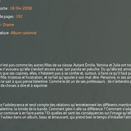
€
ortie :
18/04/2008
e pages :
192
 :
Drame
eliure :
Album cartonné
 n'est pas comme les autres filles de sa classe. Autant Émilie, Yamina et Julie ont tou
lle n'avouera qu'elle s'endort encore avec son panda en peluche. Ou qu'elle est am
 que ses copines, elles, n'hésitent pas à se confier et, surtout, à faire ce qu'il faut p
fille, tristesse et frustration, et ne fait qu'ajouter à son mal-être. Personne, ni ses 
ne sait à quoi pense Valentine. Comme le dit un de ses professeurs : de n’entendre
 de choses à dire et à exprimer.
s de l'adolescence et rend compte des relations qu'entretiennent les différents memb
Valentine, la timide de la bande. Comment gère-t-elle sa différence ? Comment s'ada
ur continuer à en faire partie ? Et quelles en sont les conséquences sur l'image qu'el
 l'auteur dans un album, beau et émouvant, qui prend bien le temps d'installer l'a