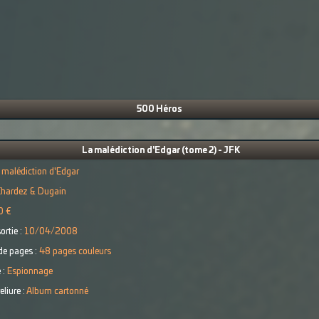
500 Héros
La malédiction d'Edgar (tome 2) - JFK
 malédiction d'Edgar
Chardez & Dugain
0 €
ortie :
10/04/2008
e pages :
48 pages couleurs
 :
Espionnage
eliure :
Album cartonné