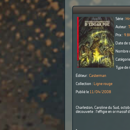
Série :
Hi
Auteur :
T
Prix :
9.8
Date de s
Nombre d
Catégorie
Type de r
Éditeur :
Casterman
Collection :
Ligne rouge
Publié le
11/04/2008
Charleston, Caroline du Sud, octobr
découverte : l'effigie en or massif 