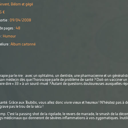
irvent, Bélom et gégé
5 €
ortie :
09/04/2008
e pages :
48
 :
Humour
eliure :
Album cartonné
érapie par le rire : avec un ophtalmo, un dentiste, une pharmacienne et un généraliste
lter son médecin dès que l’horoscope parle de problème de santé ? Doit-on vacciner u
ire dire « 33 » à un sourd-muet ? Autant de questions douloureuses auxquelles répo
a santé. Grâce aux
Toubibs
, vous allez donc vivre vieux et heureux ! N'hésitez pas à d
ave pas le trou de la sécu !
camp. C'est la passing shot de la rigolade, le revers de marrade, le smash de la déc
s médicinaux qui donneront de sévères inflammations à vos zygomatiques. Inutile d