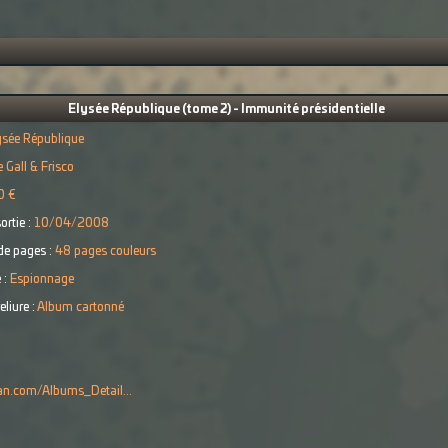
Elysée République (tome 2) - Immunité présidentielle
ysée République
e Gall & Frisco
0 €
ortie :
10/04/2008
e pages :
48 pages couleurs
 :
Espionnage
eliure :
Album cartonné
man.com/Albums_Detail...