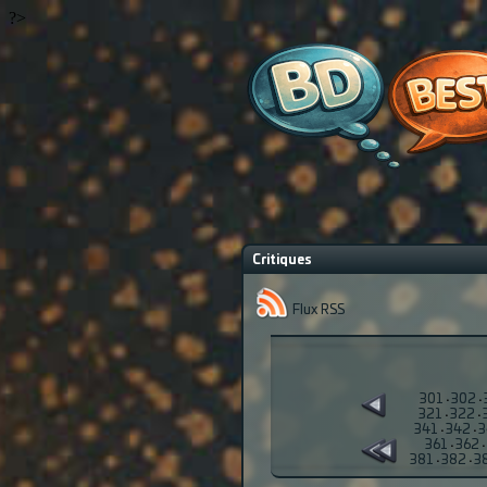
?>
Critiques
Flux RSS
301
·
302
·
321
·
322
·
341
·
342
·
3
361
·
362
·
381
·
382
·
3