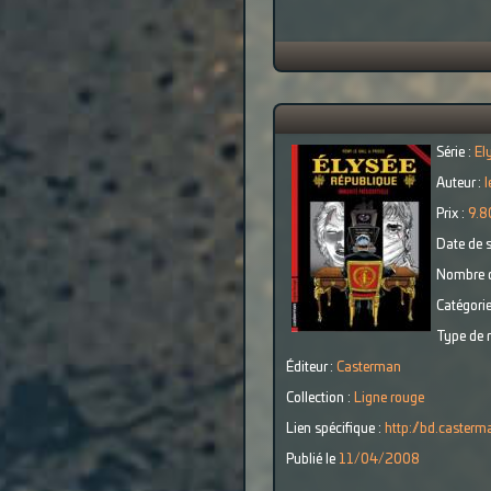
Série :
El
Auteur :
l
Prix :
9.8
Date de s
Nombre d
Catégorie
Type de r
Éditeur :
Casterman
Collection :
Ligne rouge
Lien spécifique :
http://bd.caster
Publié le
11/04/2008