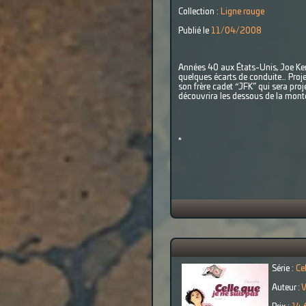
Collection :
Ligne rouge
Publié le
11/04/2008
Années 40 aux États-Unis, Joe Kenn
quelques écarts de conduite… Proje
son frère cadet “JFK” qui sera pro
découvrira les dessous de la monté
*
Série :
Ce
Auteur :
V