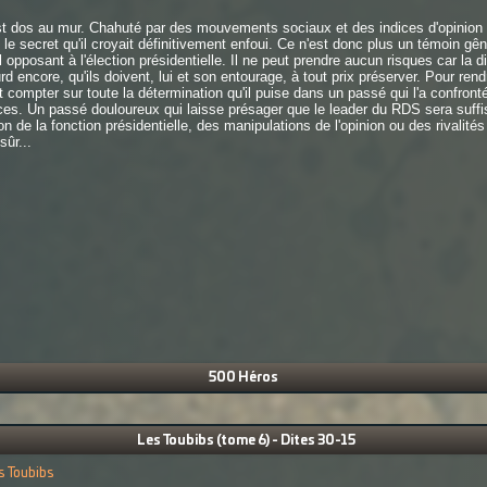
st dos au mur. Chahuté par des mouvements sociaux et des indices d'opinion d
le secret qu'il croyait définitivement enfoui. Ce n'est donc plus un témoin gên
pposant à l'élection présidentielle. Il ne peut prendre aucun risques car la di
rd encore, qu'ils doivent, lui et son entourage, à tout prix préserver. Pour re
compter sur toute la détermination qu'il puise dans un passé qui l'a confron
uences. Un passé douloureux qui laisse présager que le leader du RDS sera suff
ion de la fonction présidentielle, des manipulations de l'opinion ou des rivalité
sûr...
500 Héros
Les Toubibs (tome 6) - Dites 30-15
s Toubibs