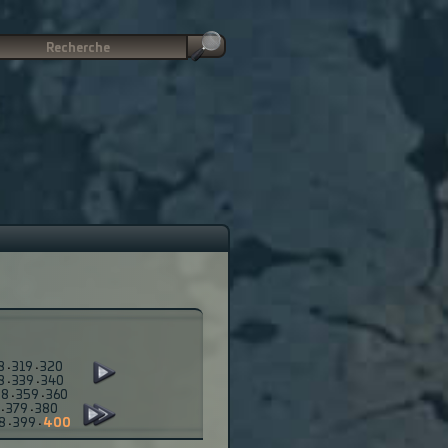
8
·
319
·
320
8
·
339
·
340
58
·
359
·
360
·
379
·
380
8
·
399
·
400