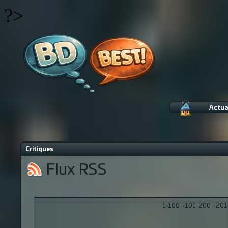
?>
Actua
Critiques
Flux RSS
1-100
·
101-200
·
201