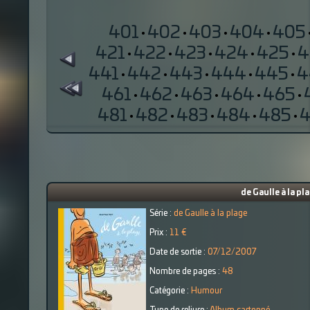
401
·
402
·
403
·
404
·
405
421
·
422
·
423
·
424
·
425
·
4
441
·
442
·
443
·
444
·
445
·
4
461
·
462
·
463
·
464
·
465
·
481
·
482
·
483
·
484
·
485
·
de Gaulle à la pla
Série :
de Gaulle à la plage
Prix :
11 €
Date de sortie :
07/12/2007
Nombre de pages :
48
Catégorie :
Humour