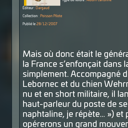
Type de reliure :
Album cartonné
Éditeur :
Dargaud
Collection :
Poisson Pilote
Publié le
28/12/2007
Mais où donc était le généra
la France s’enfonçait dans la
simplement. Accompagné de 
Lebornec et du chien Wehrm
nu et en short militaire, il 
haut-parleur du poste de se
naphtaline, je répète… ») et
opérerons un grand mouvem