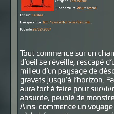
Catégorie :
Fantastique
Type de reliure :
Album broché
Éditeur :
Carabas
Lien spécifique :
http://www.editions-carabas.com...
Publié le
28/12/2007
Tout commence sur un champ
d’oeil se réveille, rescapé d
milieu d’un paysage de déso
gravats jusqu’à l’horizon. Fa
aura fort à faire pour survi
absurde, peuplé de monstre
Ainsi commence un voyage 