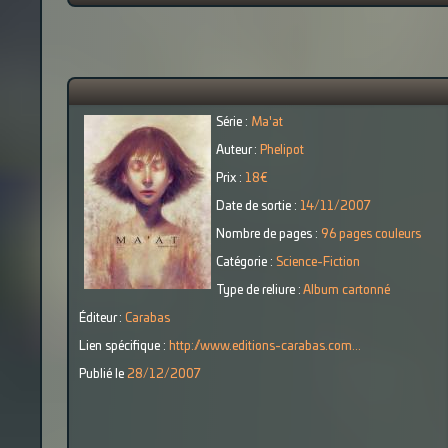
Série :
Ma'at
Auteur :
Phelipot
Prix :
18€
Date de sortie :
14/11/2007
Nombre de pages :
96 pages couleurs
Catégorie :
Science-Fiction
Type de reliure :
Album cartonné
Éditeur :
Carabas
Lien spécifique :
http://www.editions-carabas.com...
Publié le
28/12/2007