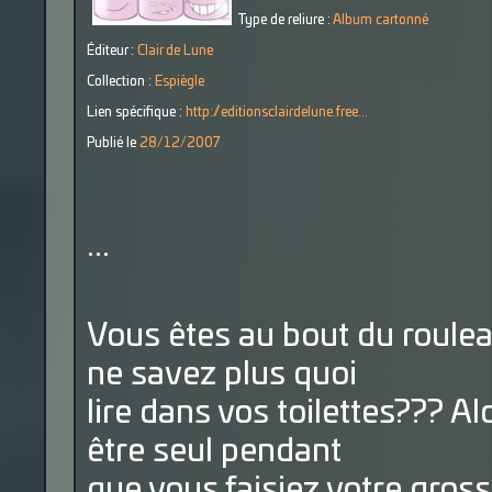
Type de reliure :
Album cartonné
Éditeur :
Clair de Lune
Collection :
Espiègle
Lien spécifique :
http://editionsclairdelune.free...
Publié le
28/12/2007
...
Vous êtes au bout du rouleau
ne savez plus quoi
lire dans vos toilettes??? Al
être seul pendant
que vous faisiez votre gro