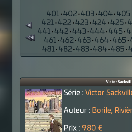
401
·
402
·
403
·
404
·
405
421
·
422
·
423
·
424
·
425
·
441
·
442
·
443
·
444
·
445
·
4
461
·
462
·
463
·
464
·
465
·
481
·
482
·
483
·
484
·
485
·
Victor Sackvill
Série :
Victor Sackvill
Auteur :
Borile, Riviè
Prix :
9.80 €