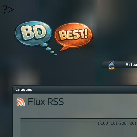
?>
Actua
Critiques
Flux RSS
1-100
·
101-200
·
201