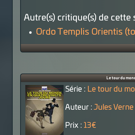
Autre(s) critique(s) de cette 
Ordo Templis Orientis (t
Le tour du mond
Série :
Le tour du mo
Auteur :
Jules Verne
Prix :
13€