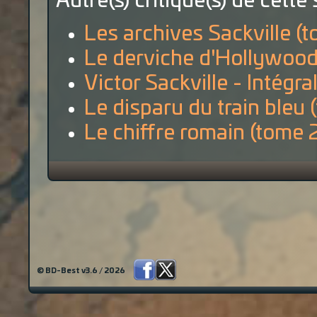
Autre(s) critique(s) de cette 
Les archives Sackville (t
Le derviche d'Hollywood
Victor Sackville - Intégra
Le disparu du train bleu 
Le chiffre romain (tome 
© BD-Best v3.6 / 2026