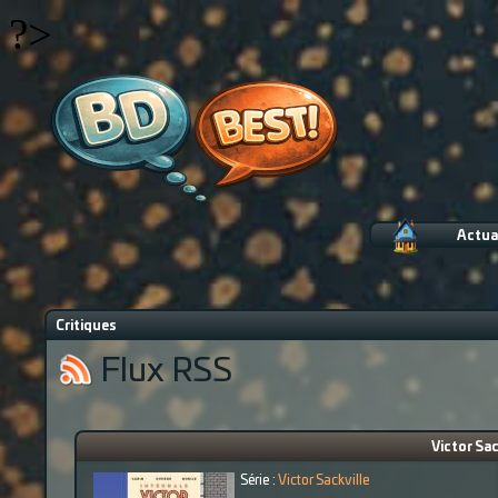
?>
Actua
Critiques
Flux RSS
Victor Sac
Série :
Victor Sackville