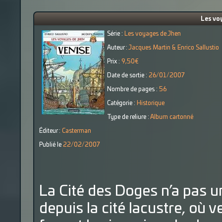
Les vo
Série :
Les voyages de Jhen
Auteur :
Jacques Martin & Enrico Sallustio
Prix :
9,50€
Date de sortie :
26/01/2007
Nombre de pages :
56
Catégorie :
Historique
Type de reliure :
Album cartonné
Éditeur :
Casterman
Publié le
22/02/2007
La Cité des Doges n’a pas un
depuis la cité lacustre, où 