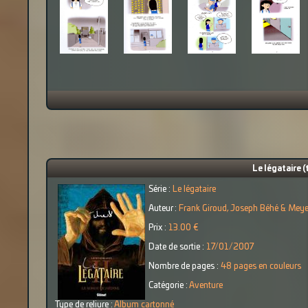
Le légataire 
Série :
Le légataire
Auteur :
Frank Giroud, Joseph Béhé & Meye
Prix :
13.00 €
Date de sortie :
17/01/2007
Nombre de pages :
48 pages en couleurs
Catégorie :
Aventure
Type de reliure :
Album cartonné