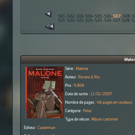
501
·
502
·
503
·
504
·
505
·
506
·
507
·
508
·
5
521
·
522
·
523
·
524
·
525
·
526
·
527
·
528
·
5
Malon
Série :
Malone
Auteur :
Rovero & Rio
Prix :
9,80€
Date de sortie :
11/01/2007
Nombre de pages :
48 pages en couleurs
Catégorie :
Polar
Type de reliure :
Album cartonné
Éditeur :
Casterman