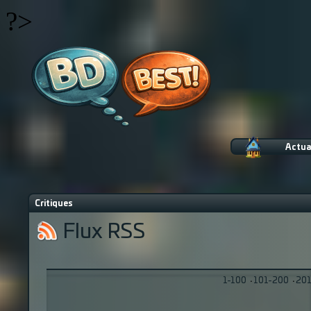
?>
Actua
Critiques
Flux RSS
1-100
·
101-200
·
201