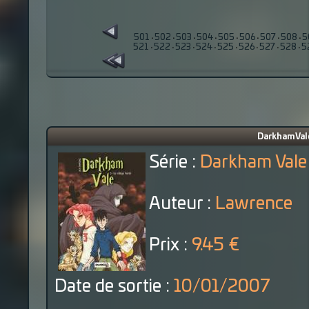
501
·
502
·
503
·
504
·
505
·
506
·
507
·
508
·
5
521
·
522
·
523
·
524
·
525
·
526
·
527
·
528
·
5
Darkham Vale
Série :
Darkham Vale
Auteur :
Lawrence
Prix :
9.45 €
Date de sortie :
10/01/2007