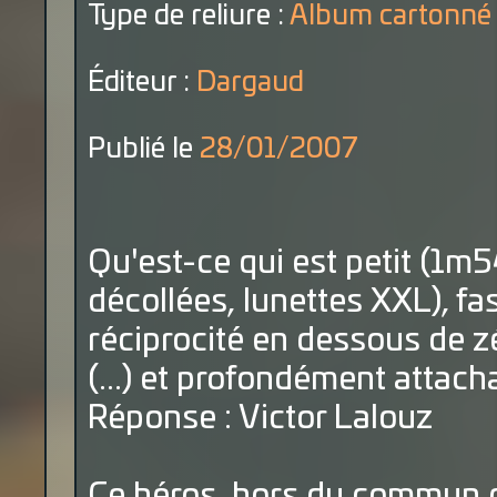
Type de reliure :
Album cartonné
Éditeur :
Dargaud
Publié le
28/01/2007
Qu'est-ce qui est petit (1m54
décollées, lunettes XXL), fa
réciprocité en dessous de z
(...) et profondément attach
Réponse : Victor Lalouz
Ce héros, hors du commun d