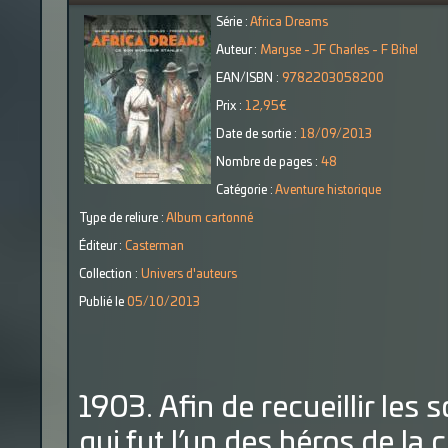
Série :
Africa Dreams
Auteur :
Maryse - JF Charles - F Bihel
EAN/ISBN :
9782203058200
Prix :
12,95€
Date de sortie :
18/09/2013
Nombre de pages :
48
Catégorie :
Aventure historique
Type de reliure :
Album cartonné
Éditeur :
Casterman
Collection :
Univers d'auteurs
Publié le
05/10/2013
1903. Afin de recueillir les
qui fut l’un des héros de la c