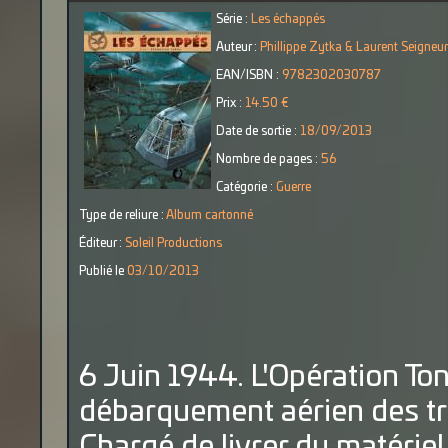
Série :
Les échappés
Auteur :
Phillippe Zytka & Laurent Seigneur
EAN/ISBN :
9782302030787
Prix :
14.50 €
Date de sortie :
18/09/2013
Nombre de pages :
56
Catégorie :
Guerre
Type de reliure :
Album cartonné
Éditeur :
Soleil Productions
Publié le
03/10/2013
6 Juin 1944. L'Opération Ton
débarquement aérien des tr
Chargé de livrer du matéri