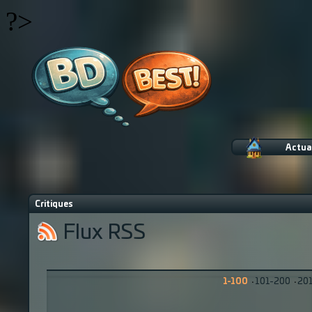
?>
Actua
Critiques
Flux RSS
1-100
·
101-200
·
20