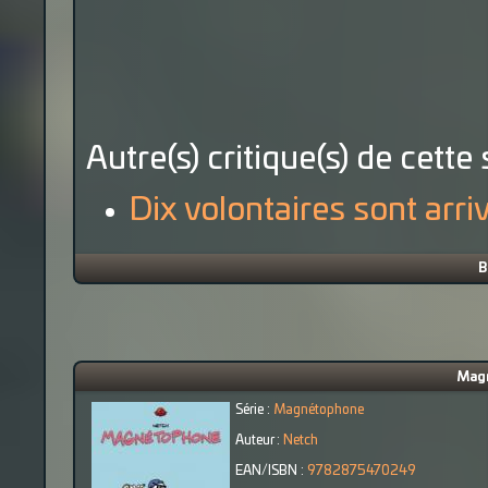
Autre(s) critique(s) de cette 
Dix volontaires sont arri
B
Magn
Série :
Magnétophone
Auteur :
Netch
EAN/ISBN :
9782875470249