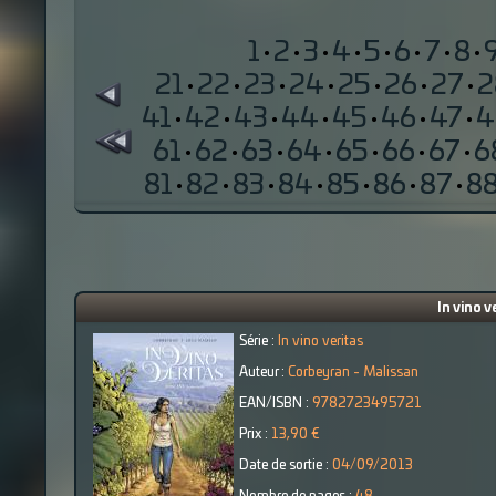
1
·
2
·
3
·
4
·
5
·
6
·
7
·
8
·
21
·
22
·
23
·
24
·
25
·
26
·
27
·
2
41
·
42
·
43
·
44
·
45
·
46
·
47
·
4
61
·
62
·
63
·
64
·
65
·
66
·
67
·
6
81
·
82
·
83
·
84
·
85
·
86
·
87
·
8
In vino v
Série :
In vino veritas
Auteur :
Corbeyran - Malissan
EAN/ISBN :
9782723495721
Prix :
13,90 €
Date de sortie :
04/09/2013