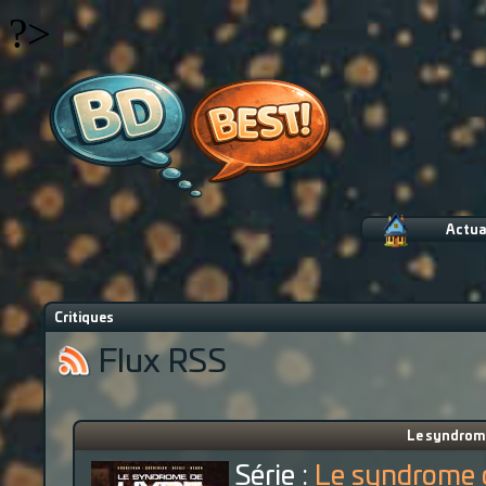
?>
Actua
Critiques
Flux RSS
Le syndrome
Série :
Le syndrome 