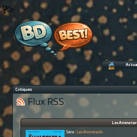
?>
Actua
Critiques
Flux RSS
Les Animotard
Série :
Les Animotards