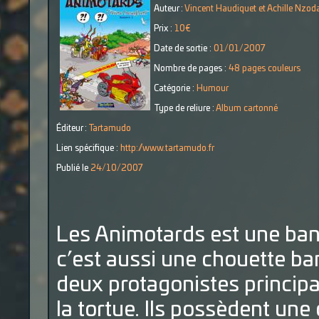
Auteur :
Vincent Haudiquet et Achille Nzod
Prix :
10€
Date de sortie :
01/01/2007
Nombre de pages :
48 pages couleurs
Catégorie :
Humour
Type de reliure :
Album cartonné
Éditeur :
Tartamudo
Lien spécifique :
http://www.tartamudo.fr
Publié le
24/10/2007
Les Animotards est une ban
c’est aussi une chouette b
deux protagonistes principau
la tortue. Ils possèdent un