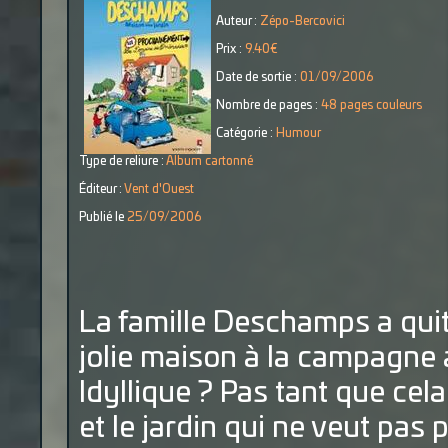
Auteur :
Zépo-Bercovici
Prix :
9.40€
Date de sortie :
01/09/2006
Nombre de pages :
48 pages couleurs
Catégorie :
Humour
Type de reliure :
Album cartonné
Éditeur :
Vent d'Ouest
Publié le
25/09/2006
La famille Deschamps a quitt
jolie maison à la campagne
Idyllique ? Pas tant que cela
et le jardin qui ne veut pas 