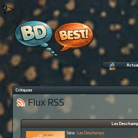
?>
Actua
Critiques
Flux RSS
Les Deschamps
Série :
Les Deschamps