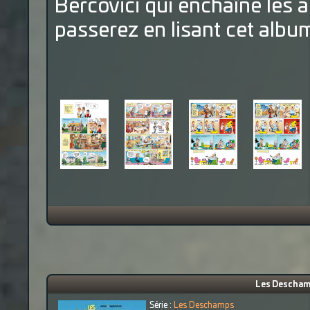
Bercovici qui enchaîne les 
passerez en lisant cet alb
Les Deschamps
Série :
Les Deschamps