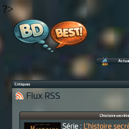
?>
Actua
Critiques
Flux RSS
L'histoire secrèt
Série :
L'histoire secr