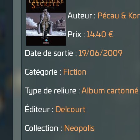
Auteur :
Pécau & Ko
Prix :
14.40 €
Date de sortie :
19/06/2009
Catégorie :
Fiction
Type de reliure :
Album cartonné
Éditeur :
Delcourt
Collection :
Neopolis