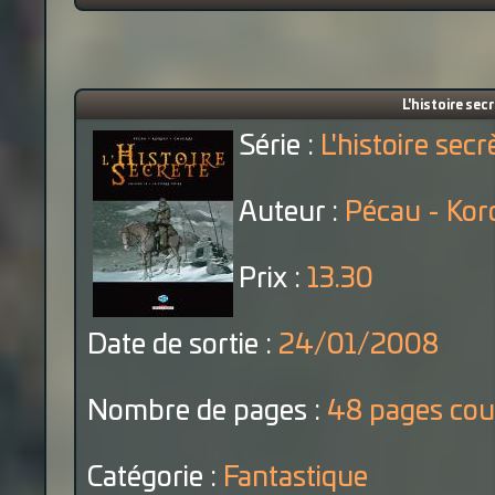
L'histoire secr
Série :
L'histoire secr
Auteur :
Pécau - Kor
Prix :
13.30
Date de sortie :
24/01/2008
Nombre de pages :
48 pages cou
Catégorie :
Fantastique