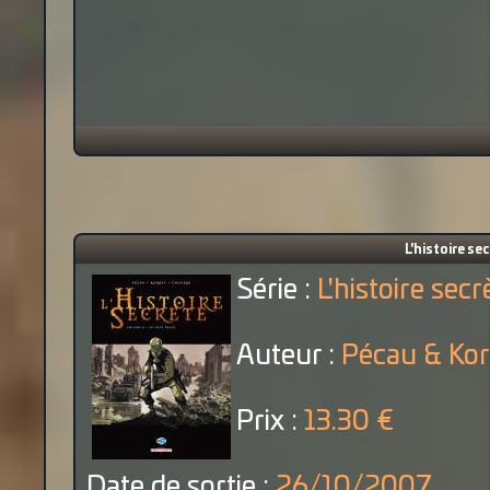
L'histoire se
Série :
L'histoire secr
Auteur :
Pécau & Ko
Prix :
13.30 €
Date de sortie :
26/10/2007