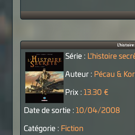
L'histoire
Série :
L'histoire secr
Auteur :
Pécau & Ko
Prix :
13.30 €
Date de sortie :
10/04/2008
Catégorie :
Fiction