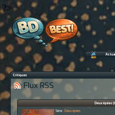
?>
Actua
Critiques
Flux RSS
Deux épées (t
Série :
Deux épées