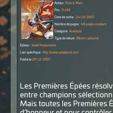
Auteur :
Ruiz & Mazi
Prix :
9,45€
Date de sortie :
24/10/2007
Nombre de pages :
48 pages couleurs
Catégorie :
Aventure
Type de reliure :
Album cartonné
Éditeur :
Soleil Productions
Lien spécifique :
http://www.soleilprod.com
Publié le
29/12/2007
Les Premières Épées résolve
entre champions sélectionné
Mais toutes les Premières É
d’honneur et pour contrôler 