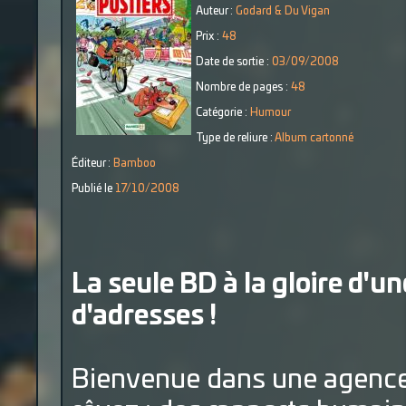
Auteur :
Godard & Du Vigan
Prix :
48
Date de sortie :
03/09/2008
Nombre de pages :
48
Catégorie :
Humour
Type de reliure :
Album cartonné
Éditeur :
Bamboo
Publié le
17/10/2008
La seule BD à la gloire d'
d'adresses !
Bienvenue dans une agence 