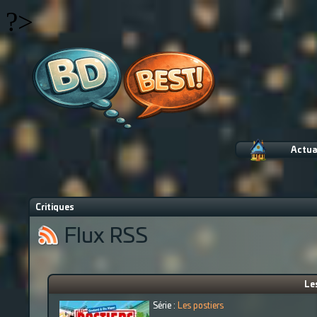
?>
Actua
Critiques
Flux RSS
Les
Série :
Les postiers