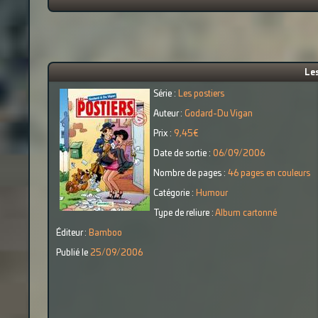
Les
Série :
Les postiers
Auteur :
Godard-Du Vigan
Prix :
9,45€
Date de sortie :
06/09/2006
Nombre de pages :
46 pages en couleurs
Catégorie :
Humour
Type de reliure :
Album cartonné
Éditeur :
Bamboo
Publié le
25/09/2006