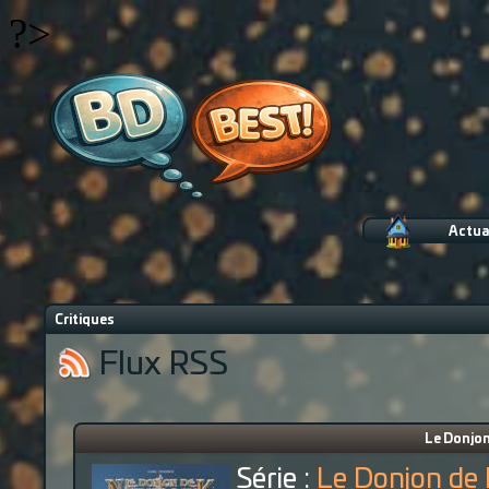
?>
Actua
Critiques
Flux RSS
Le Donjon
Série :
Le Donjon de