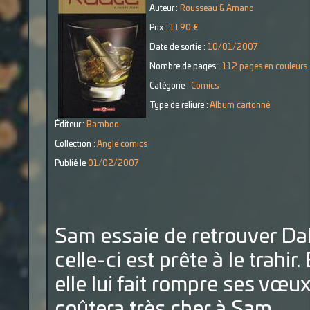
Auteur :
Rousseau & Amano
Prix :
11.90 €
Date de sortie :
10/01/2007
Nombre de pages :
112 pages en couleurs
Catégorie :
Comics
Type de reliure :
Album cartonné
Éditeur :
Bamboo
Collection :
Angle comics
Publié le
01/02/2007
Sam essaie de retrouver Dalh
celle-ci est prête à le trahir
elle lui fait rompre ses vœu
coûtera très cher à Sam…