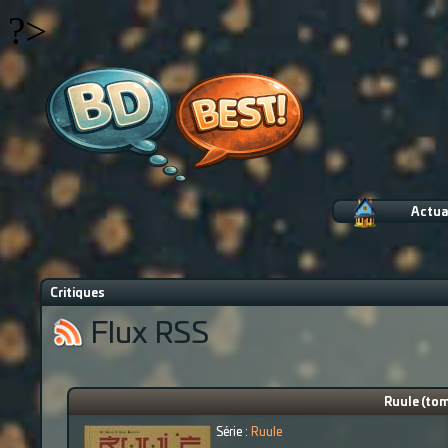
?>
Actua
Critiques
Flux RSS
Ruule (tom
Série :
Ruule