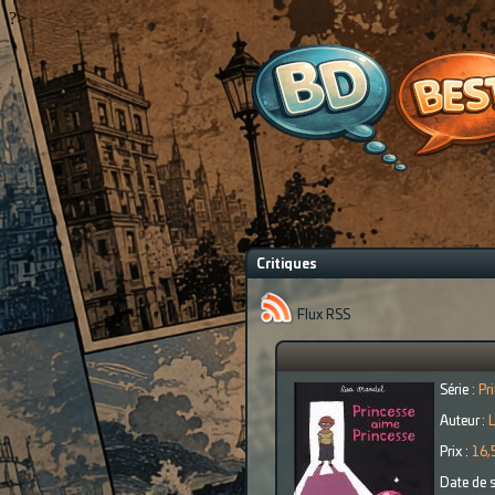
?>
Critiques
Flux RSS
Série :
Pr
Auteur :
Prix :
16,
Date de s