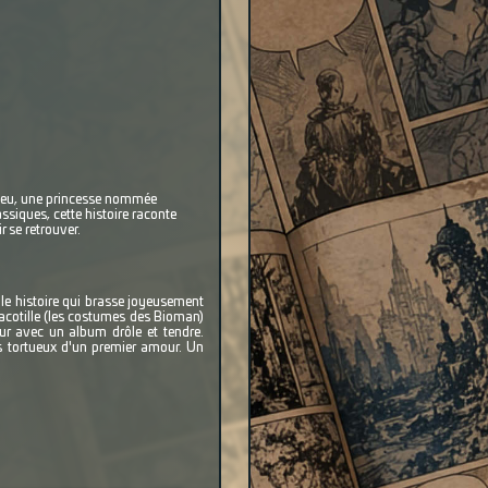
, heu, une princesse nommée
assiques, cette histoire raconte
r se retrouver.
lle histoire qui brasse joyeusement
pacotille (les costumes des Bioman)
ur avec un album drôle et tendre.
ts tortueux d'un premier amour. Un