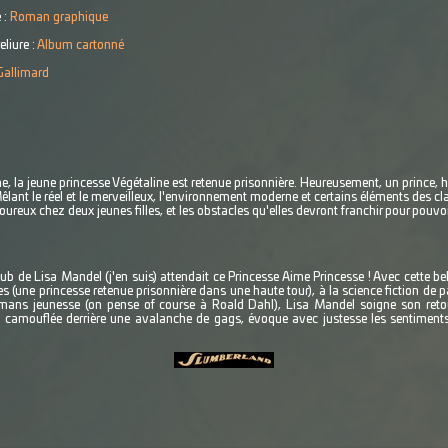
 :
Roman graphique
eliure :
Album cartonné
Gallimard
e, la jeune princesse Végétaline est retenue prisonnière. Heureusement, un prince
 Mêlant le réel et le merveilleux, l'environnement moderne et certains éléments des cl
ureux chez deux jeunes filles, et les obstacles qu'elles devront franchir pour pouvoi
b de Lisa Mandel (j'en suis) attendait ce Princesse Aime Princesse ! Avec cette be
es (une princesse retenue prisonnière dans une haute tour), à la science fiction de 
romans jeunesse (on pense of course à Roald Dahl), Lisa Mandel soigne son reto
ne, camouflée derrière une avalanche de gags, évoque avec justesse les sentimen