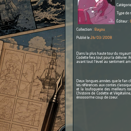
Catégorie
Type de r
Éditeur :
Collection :
Bayou
Publié le
26/03/2008
Dans la plus haute tour du royaum
Codette fera tout pour la délivrer.
avant tout l'éveil au sentiment amo
Deux longues années que le fan clu
les références aux contes classiqu
et la loufoquerie des meilleurs 
L'histoire de Codette et Végétali
énoooorme coup de coeur.