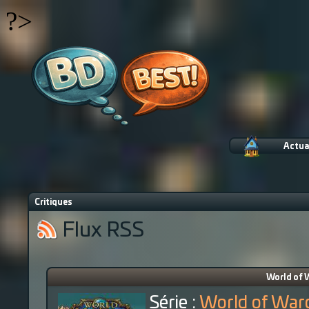
?>
Actua
Critiques
Flux RSS
World of 
Série :
World of Warc