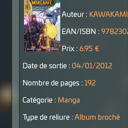
Auteur :
KAWAKAMI R
EAN/ISBN :
978230
Prix :
6.95 €
Date de sortie :
04/01/2012
Nombre de pages :
192
Catégorie :
Manga
Type de reliure :
Album broché