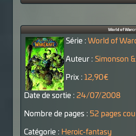
World of Warcra
Série :
World of Warc
Auteur :
Simonson & 
Prix :
12,90€
Date de sortie :
24/07/2008
Nombre de pages :
52 pages cou
Catégorie :
Heroic-fantasy