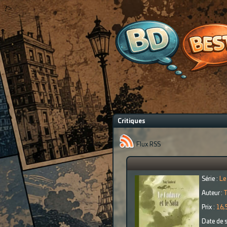
?>
Critiques
Flux RSS
Série :
Le
Auteur :
T
Prix :
16,
Date de s