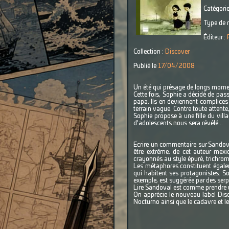
Catégorie
Type de r
Éditeur :
Collection :
Discover
Publié le
17/04/2008
Un été qui présage de longs moment
Cette fois, Sophie a décidé de pass
papa. Ils en deviennent complices
terrain vague. Contre toute attent
Sophie propose à une fille du villa
d'adolescents nous sera révélé...
Ecrire un commentaire sur Sandoval
être extrême, de cet auteur mexi
crayonnés au style épuré, trichromi
Les métaphores constituent égaleme
qui habitent ses protagonistes. So
exemple, est suggérée par des serp
Lire Sandoval est comme prendre un
On apprécie le nouveau label Disco
Nocturno ainsi que le cadavre et l