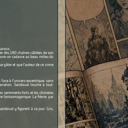
arous...
fiter des 180 chaînes câblées de son
ouvre un cadavre au beau milieu du
se gâter et que l'auteur de ce crime
 face à l'univers excentrique, sans
arration. Sandoval touche à tout:
es sentiments forts et les chimères
ire fantasmagorique. La fièvre, par
.
andoval y figurent à ce jour: Gris,