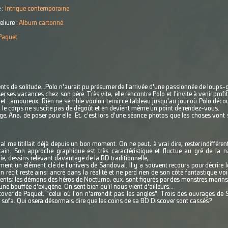
 :
Intrigue contemporaine
eliure :
Album cartonné
Paquet
s de solitude...Polo n'aurait pu présumer de l'arrivée d'une passionnée de loups-g
er ses vacances chez son père. Très vite, elle rencontre Polo et l'invite à venir pro
 et...amoureux. Rien ne semble vouloir ternir ce tableau jusqu'au jour où Polo déc
e, le corps ne suscite pas de dégoût et en devient même un point de rendez-vous.
ge, Ana, de poser pour elle. Et, c'est lors d'une séance photos que les choses vont 
 me titillait déjà depuis un bon moment. On ne peut, à vrai dire, rester indifférent
cain. Son approche graphique est très caractéristique et fluctue au gré de la n
e, dessins relevant davantage de la BD traditionnelle,..
nt un élément clé de l'univers de Sandoval. Il y a souvent recours pour décrire l
n récit reste ainsi ancré dans la réalité et ne perd rien de son côté fantastique vo
ents; les démons des héros de Nocturno, eux, sont figurés par des monstres marins
e bouffée d'oxygène. On sent bien qu'il nous vient d'ailleurs...
ver de Paquet, "celui où l'on n'arrondit pas les angles". Trois des ouvrages de S
e sofa. Qui osera désormais dire que les coins de sa BD Discover sont cassés?