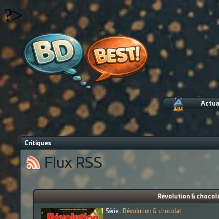
?>
Actua
Critiques
Flux RSS
Révolution & chocola
Série :
Révolution & chocolat