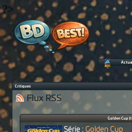
?>
Actua
Critiques
Flux RSS
Golden Cup (to
Série :
Golden Cup