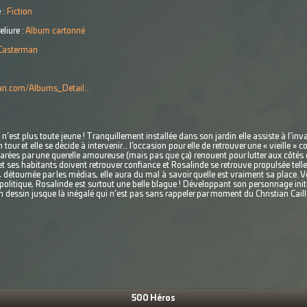
 :
Fiction
eliure :
Album cartonné
Casterman
man.com/Albums_Detail...
’est plus toute jeune ! Tranquillement installée dans son jardin elle assiste à l’invas
 tour et elle se décide à intervenir… l’occasion pour elle de retrouver une « vieille 
es par une querelle amoureuse (mais pas que ça) renouent pour lutter aux côtés des
 et ses habitants doivent retrouver confiance et Rosalinde se retrouve propulsée tel
 détournée par les médias, elle aura du mal à savoir quelle est vraiment sa place. V
politique, Rosalinde est surtout une belle blague ! Développant son personnage ini
dessin jusque là inégalé qui n’est pas sans rappeler par moment du Christian Cail
500 Héros