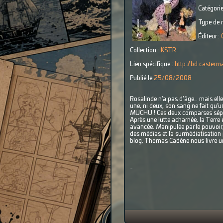
Catégorie
Type de r
Éditeur :
Collection :
KSTR
Lien spécifique :
http://bd.caster
Publié le
25/08/2008
Rosalinde n’a pas d’âge… mais elle n
une, ni deux, son sang ne fait qu’un
MUCHU ! Ces deux comparses séparé
Après une lutte acharnée, la Terre
avancée. Manipulée par le pouvoir,
des médias et la surmédiatisation 
blog, Thomas Cadène nous livre un 
-