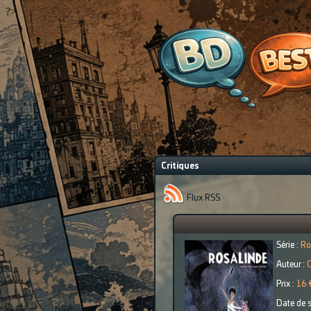
?>
Critiques
Flux RSS
Série :
Ro
Auteur :
Prix :
16 
Date de s