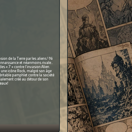
ion de la Terre par les aliens ! Ni
» connaissance et néanmoins rivale…
 « 7 » contre l’invasion Alien.
le une icône Rock, malgré son âge
éritable pamphlet contre la société
tialement créé au détour de son
leaux!