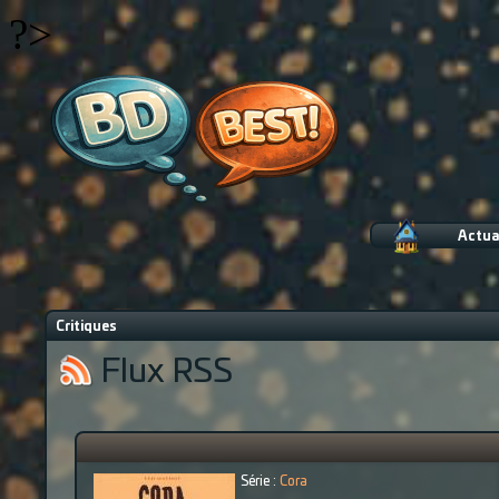
?>
Actua
Critiques
Flux RSS
Série :
Cora