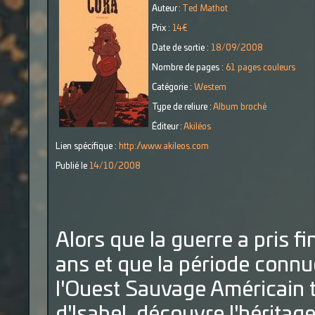
Auteur :
Ted Mathot
Prix :
14€
Date de sortie :
18/09/2008
Nombre de pages :
61 pages couleurs
Catégorie :
Western
Type de reliure :
Album broché
Éditeur :
Akiléos
Lien spécifique :
http://www.akileos.com
Publié le
14/10/2008
Alors que la guerre a pris f
ans et que la période connu
l'Ouest Sauvage Américain tou
d'Isabel, découvre l'héritage