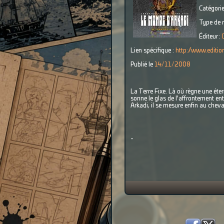
Catégorie
Type de r
Éditeur :
Lien spécifique :
http://www.edition
Publié le
14/11/2008
La Terre Fixe. Là où règne une étern
sonne le glas de l'affrontement en
Arkadi, il se mesure enfin au cheva
-