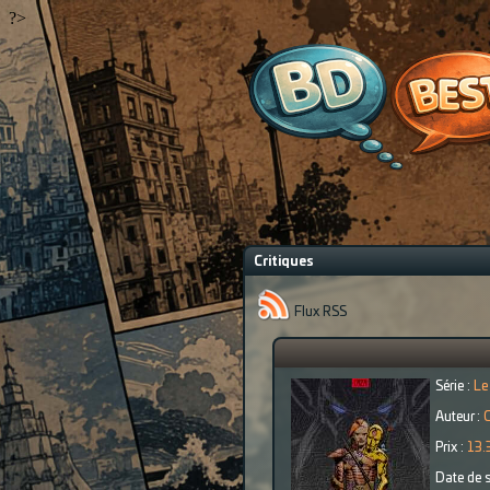
?>
Critiques
Flux RSS
Série :
Le
Auteur :
Prix :
13.
Date de s