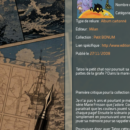
Nombre d
Catégorie
Type de reliure :
Album cartonné
Éditeur :
Milan
Collection :
Petit BONUM
Lien spécifique :
http://www.editi
Publié le
27/11/2008
Tatoo le petit chat noir poursuit sa 
pattes de la girafe ? Dans la mare 
Première critique pour la collectio
Je n'ai pas 4 ans et pourtant je me
série Marie Frisson que j'adore. Co
paraitrait que les couleurs jouent s
chaque page! Ensuite le scénario p
simplement en poursuivant une souri
jouer sa mémoire pour se rappeler 
Poursuivez donc avec Tatoo cette p