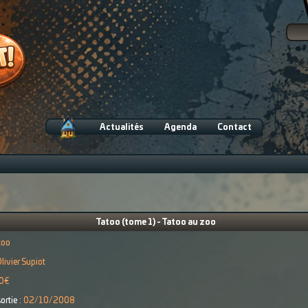
Actualités
Agenda
Contact
Tatoo (tome 1) - Tatoo au zoo
too
livier Supiot
0€
ortie :
02/10/2008