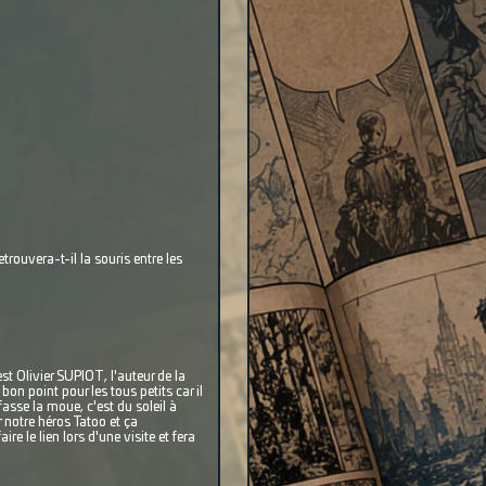
etrouvera-t-il la souris entre les
st Olivier SUPIOT, l'auteur de la
on point pour les tous petits car il
fasse la moue, c'est du soleil à
 notre héros Tatoo et ça
e le lien lors d'une visite et fera