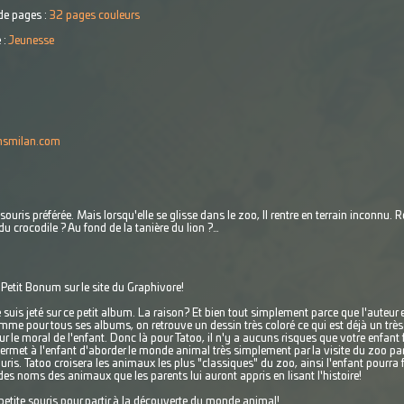
e pages :
32 pages couleurs
 :
Jeunesse
onsmilan.com
souris préférée. Mais lorsqu'elle se glisse dans le zoo, Il rentre en terrain inconnu. R
du crocodile ? Au fond de la tanière du lion ?…
n Petit Bonum sur le site du Graphivore!
 suis jeté sur ce petit album. La raison? Et bien tout simplement parce que l'auteur e
mme pour tous ses albums, on retrouve un dessin très coloré ce qui est déjà un très b
ur le moral de l'enfant. Donc là pour Tatoo, il n'y a aucuns risques que votre enfant 
ermet à l'enfant d'aborder le monde animal très simplement par la visite du zoo par
s. Tatoo croisera les animaux les plus "classiques" du zoo, ainsi l'enfant pourra fair
des noms des animaux que les parents lui auront appris en lisant l'histoire!
etite souris pour partir à la découverte du monde animal!