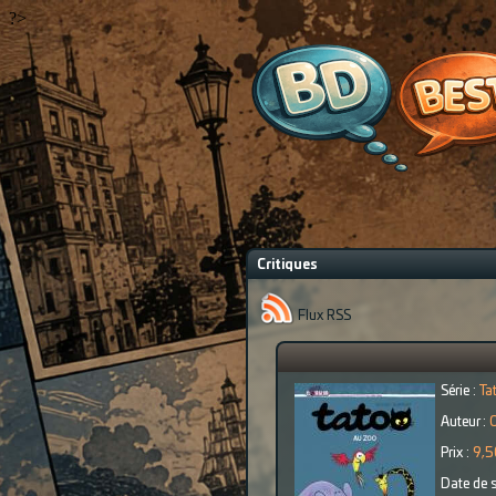
?>
Critiques
Flux RSS
Série :
Ta
Auteur :
O
Prix :
9,5
Date de s