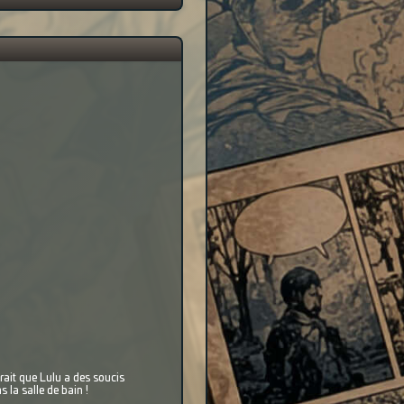
irait que Lulu a des soucis
 la salle de bain !