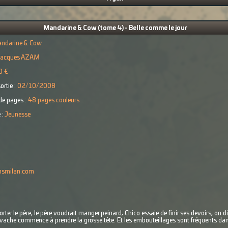
Mandarine & Cow (tome 4) - Belle comme le jour
ndarine & Cow
acques AZAM
0 €
ortie :
02/10/2008
e pages :
48 pages couleurs
 :
Jeunesse
onsmilan.com
porter le père, le père voudrait manger peinard, Chico essaie de finir ses devoirs, on d
a vache commence à prendre la grosse tête. Et les embouteillages sont fréquents dans