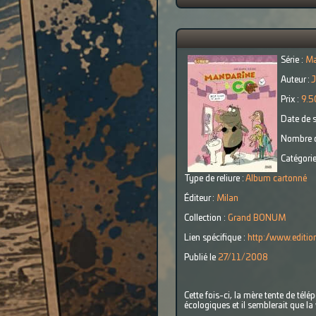
Série :
Ma
Auteur :
J
Prix :
9.5
Date de s
Nombre d
Catégorie
Type de reliure :
Album cartonné
Éditeur :
Milan
Collection :
Grand BONUM
Lien spécifique :
http://www.editi
Publié le
27/11/2008
Cette fois-ci, la mère tente de télé
écologiques et il semblerait que l