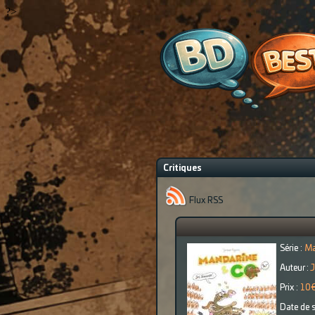
?>
Critiques
Flux RSS
Série :
Ma
Auteur :
J
Prix :
10
Date de s