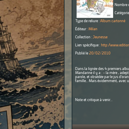
Nombre d
Catégorie
Type de reliure :
Album cartonné
Éditeur :
Milan
Collection :
Jeunesse
Lien spécifique :
http://www.editi
Publié le
20/02/2010
Dans la lignée des 4 premiers albu
Mandarine il y a : - la mère , ade
parole, et obsédée par le jus d’ora
famille… Mais évidemment, avec une
Note et critique à venir...