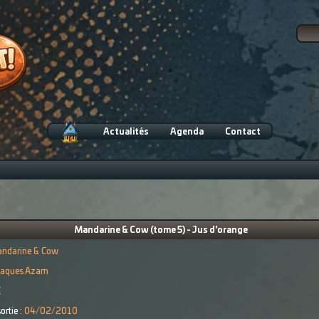
Actualités
Agenda
Contact
Mandarine & Cow (tome 5) - Jus d'orange
ndarine & Cow
aques Azam
€
ortie :
04/02/2010