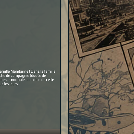
famille Mandarine ! Dans la famille
 vache de compagnie (douée de
 une vie normale au milieu de cette
 les jours !