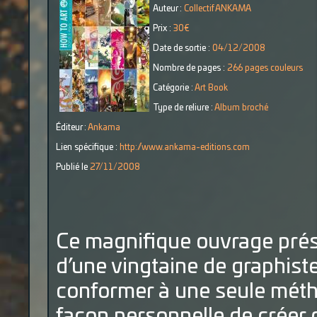
Auteur :
Collectif ANKAMA
Prix :
30€
Date de sortie :
04/12/2008
Nombre de pages :
266 pages couleurs
Catégorie :
Art Book
Type de reliure :
Album broché
Éditeur :
Ankama
Lien spécifique :
http://www.ankama-editions.com
Publié le
27/11/2008
Ce magnifique ouvrage prés
d’une vingtaine de graphist
conformer à une seule méth
façon personnelle de créer 