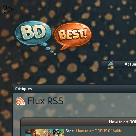
?>
Actua
Critiques
Flux RSS
How to art DO
Série :
How to art DOFUS & Wakfu