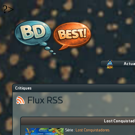
?>
Actua
Critiques
Flux RSS
Lost Conquistador
Série :
Lost Conquistadores