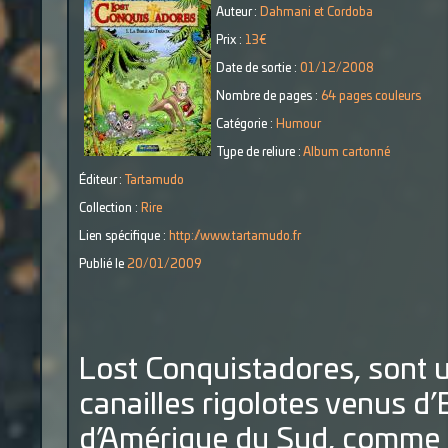
Auteur :
Dahmani et Cordoba
Prix :
13€
Date de sortie :
01/12/2008
Nombre de pages :
64 pages couleurs
Catégorie :
Humour
Type de reliure :
Album cartonné
Éditeur :
Tartamudo
Collection :
Rire
Lien spécifique :
http://www.tartamudo.fr
Publié le
20/01/2009
Lost Conquistadores, sont
canailles rigolotes venus d’
d’Amérique du Sud, comme ch