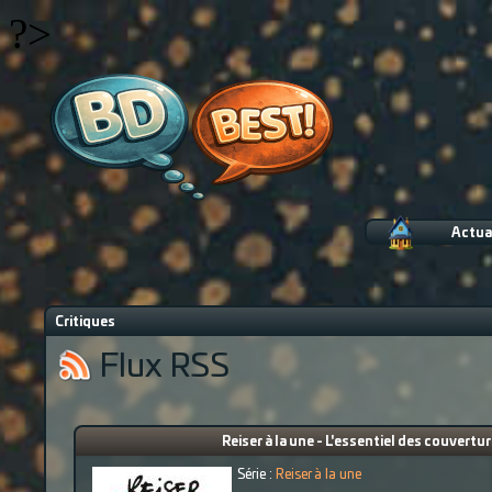
?>
Actua
Critiques
Flux RSS
Reiser à la une - L'essentiel des couvertu
Série :
Reiser à la une