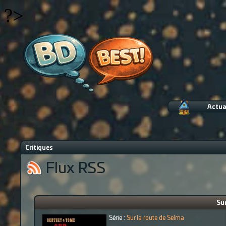
?>
Actua
Critiques
Flux RSS
Sur
Série :
Sur la route de Selma