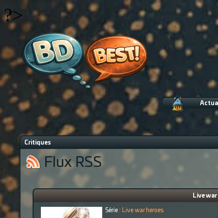
?>
Actua
Critiques
Flux RSS
Live war
Série :
Live war heroes