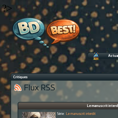
?>
Actua
Critiques
Flux RSS
Le manuscrit interdi
Série :
Le manuscrit interdit