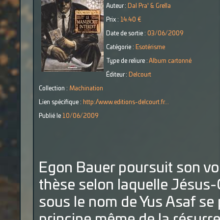
Auteur :
Dal Pra' & Grella
Prix :
14.40 €
Date de sortie :
03/06/2009
Catégorie :
Esotérisme
Type de reliure :
Album cartonné
Éditeur :
Delcourt
Collection :
Machination
Lien spécifique :
http://www.editions-delcourt.fr...
Publié le
10/06/2009
Egon Bauer poursuit son voy
thèse selon laquelle Jésus-C
sous le nom de Yus Asaf se 
principe même de la résurrec