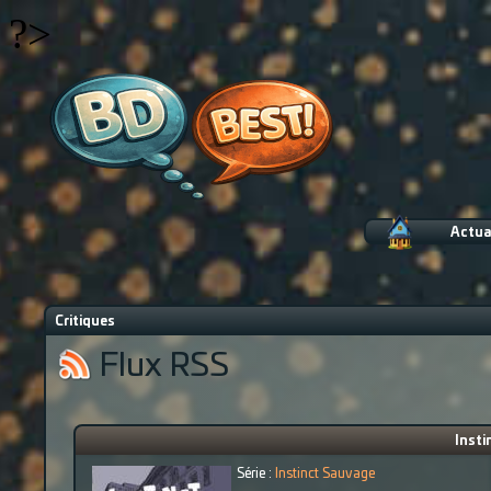
?>
Actua
Critiques
Flux RSS
Insti
Série :
Instinct Sauvage