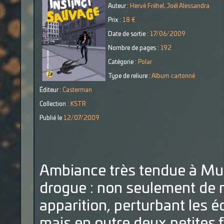
Auteur :
Hervé Fréhel, Joël Alessandra
Prix :
18 €
Date de sortie :
17/06/2009
Nombre de pages :
192
Catégorie :
Polar
Type de reliure :
Album cartonné
Éditeur :
Casterman
Collection :
KSTR
Publié le
12/07/2009
Ambiance très tendue à Mur
drogue : non seulement de n
apparition, perturbant les é
mais en outre deux petites f