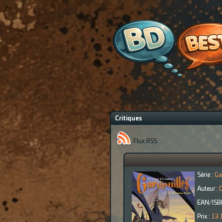
?>
Critiques
Flux RSS
Série :
Ga
Auteur :
D
EAN/ISB
Prix :
13.