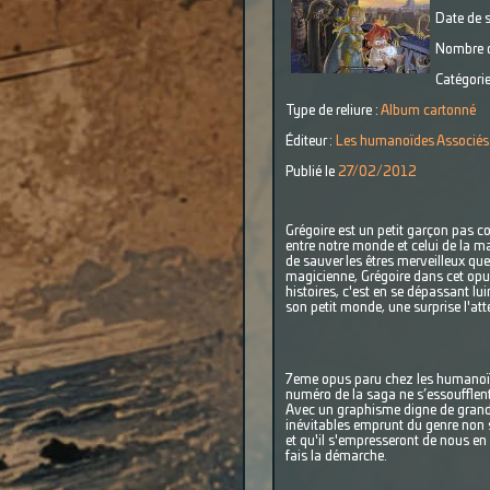
Date de s
Nombre d
Catégorie
Type de reliure :
Album cartonné
Éditeur :
Les humanoïdes Associés
Publié le
27/02/2012
Grégoire est un petit garçon pas co
entre notre monde et celui de la ma
de sauver les êtres merveilleux que
magicienne, Grégoire dans cet opus,
histoires, c'est en se dépassant l
son petit monde, une surprise l'att
7eme opus paru chez les humanoïdes
numéro de la saga ne s’essoufflent
Avec un graphisme digne de grands
inévitables emprunt du genre non s
et qu'il s'empresseront de nous en
fais la démarche.