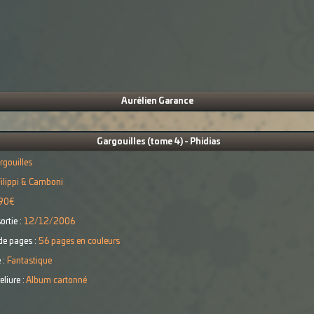
Aurélien Garance
Gargouilles (tome 4) - Phidias
rgouilles
ilippi & Camboni
90€
ortie :
12/12/2006
e pages :
56 pages en couleurs
 :
Fantastique
eliure :
Album cartonné