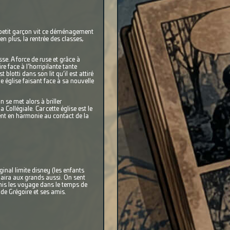
Le petit garçon vit ce déménagement
en plus, la rentrée des classes,
se. A force de ruse et grâce à
re face à l’horripilante tante
blotti dans son lit qu’il est attiré
e église faisant face à sa nouvelle
n se met alors à briller
 Collégiale. Car cette église est le
ent en harmonie au contact de la
ginal limite disney (les enfants
laira aux grands aussi. On sent
rmis les voyage dans le temps de
 de Grégoire et ses amis.