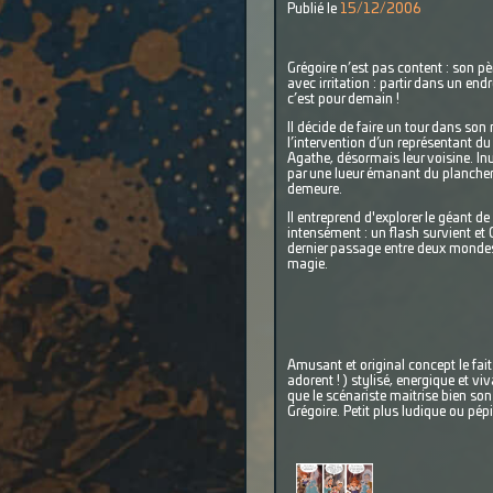
Publié le
15/12/2006
Grégoire n’est pas content : son pè
avec irritation : partir dans un end
c’est pour demain !
Il décide de faire un tour dans so
l’intervention d’un représentant du T
Agathe, désormais leur voisine. Inut
par une lueur émanant du plancher :
demeure.
Il entreprend d'explorer le géant de 
intensément : un flash survient et Gr
dernier passage entre deux mondes 
magie.
Amusant et original concept le fait 
adorent ! ) stylisé, energique et 
que le scénariste maitrise bien so
Grégoire. Petit plus ludique ou pépi