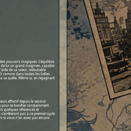
 des pouvoirs magiques. L'équilibre
e de lui un grand magicien, capable
l'aide de sa soeur, redoutable
 Et comme dans toutes les belles
ira sa quête. Même si, en regagnant
urs effectif depuis le second
es pour se bonifier constamment.
s quelques références et
s’arrêteront pas à ce premier cycle
ir si vous n'en avez pas encore