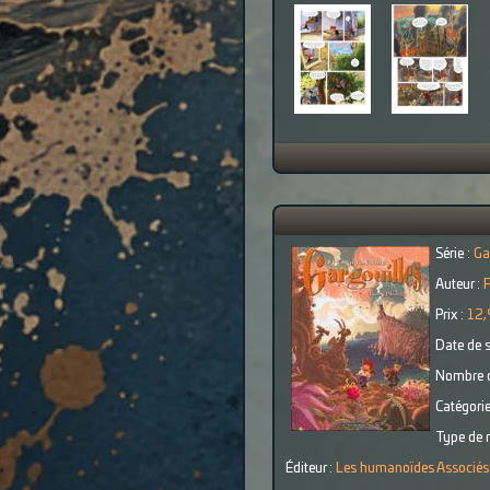
Série :
Ga
Auteur :
F
Prix :
12,
Date de s
Nombre d
Catégorie
Type de r
Éditeur :
Les humanoïdes Associés