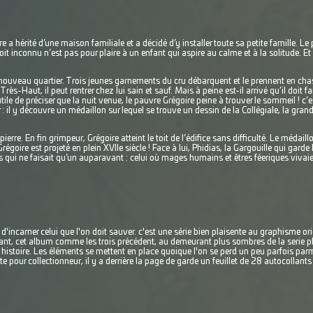
re a hérité d’une maison familiale et a décidé d’y installer toute sa petite famille. 
roit inconnu n’est pas pour plaire à un enfant qui aspire au calme et à la solitude. Et 
n nouveau quartier. Trois jeunes garnements du cru débarquent et le prennent en chas
rès-Haut, il peut rentrer chez lui sain et sauf. Mais à peine est-il arrivé qu’il doit fai
ile de préciser que la nuit venue, le pauvre Grégoire peine à trouver le sommeil ! c’est 
 il y découvre un médaillon sur lequel se trouve un dessin de la Collégiale, la grand
pierre. En fin grimpeur, Grégoire atteint le toit de l’édifice sans difficulté. Le médaillo
égoire est projeté en plein XVIIe siècle ! Face à lui, Phidias, la Gargouille qui garde la
qui ne faisait qu’un auparavant : celui où mages humains et êtres féeriques vivai
d'incarner celui que l'on doit sauver. c'est une série bien plaisente au graphisme ori
vivant, cet album comme les trois précédent, au demeurant plus sombres de la serie p
n histoire. Les éléments se mettent en place quoique l'on se perd un peu parfois pa
te pour collectionneur, il y a derrière la page de garde un feuillet de 28 autocollants