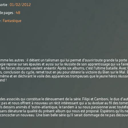
ortie :
01/02/2012
e pages :
48
 :
Fantastique
mme les autres : il détient un talisman qui lui permet d'ouvrir toute grande la porte
gie repose sur ses épaules et aussi sur la réussite de son apprentissage qui va fair
 les forces obscures veulent anéantir. Après six albums, c'est l'ultime bataille. Avec 
 conclusion du cycle, remet tout en jeu pour obtenir la victoire du Bien sur le Mal.
uimême et en déchirant le voile des apparences trompeuses que le jeune héros réuss
end !
 associés qui constitue le dénouement de la série. Filipi et Camboni, le duo d'aute
 pas et nous offrent à nouveau un récit intéressant qui a su évoluer au fil des tom
 dessins animés d 'outre-atlantique, le tandem à su nous passionner avec toutefoi
ans dénaturer la qualité du présent album qui nous est proposé. Espérons qu'ils ne 
 concocter un nouveau. Une bien belle série qu'il serait dommage de ne pas découvr