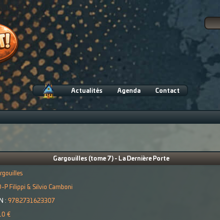
Actualités
Agenda
Contact
Gargouilles (tome 7) - La Dernière Porte
rgouilles
-P Filippi & Silvio Camboni
N :
9782731623307
10 €