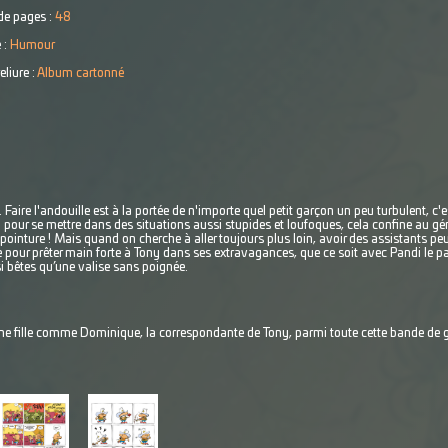
e pages :
48
 :
Humour
eliure :
Album cartonné
 Faire l'andouille est à la portée de n'importe quel petit garçon un peu turbulent,
u pour se mettre dans des situations aussi stupides et loufoques, cela confine au géni
ointure ! Mais quand on cherche à aller toujours plus loin, avoir des assistants peut
e pour prêter main forte à Tony dans ses extravagances, que ce soit avec Pandi le pa
i bêtes qu’une valise sans poignée.
ne fille comme Dominique, la correspondante de Tony, parmi toute cette bande de gu