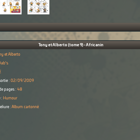
Tony et Alberto (tome 9) - Africanin
ny et Alberto
Dab's
€
ortie :
02/09/2009
e pages :
48
 :
Humour
eliure :
Album cartonné