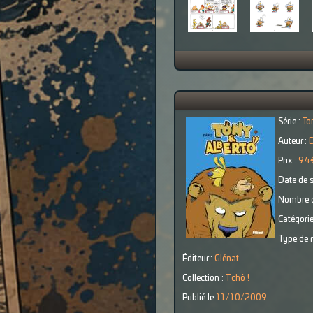
Série :
To
Auteur :
Prix :
9.4
Date de s
Nombre d
Catégorie
Type de r
Éditeur :
Glénat
Collection :
Tchô !
Publié le
11/10/2009