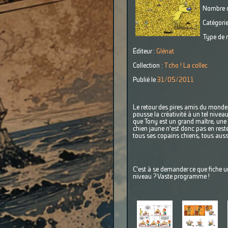
Nombre d
Catégorie
Type de r
Éditeur :
Glénat
Collection :
Tcho ! La collec
Publié le
31/05/2011
Le retour des pires amis du monde.
pousse la créativité à un tel nivea
que Tony est un grand maître, une p
chien jaune n'est donc pas en rest
tous ses copains chiens, tous auss
C'est à se demander ce que fiche u
niveau ? Vaste programme !