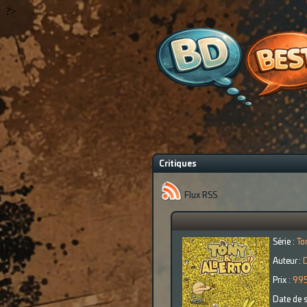
?>
Critiques
Flux RSS
Série :
To
Auteur :
Prix :
9.9
Date de s