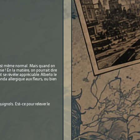
 c'est même normal. Mais quand on
e ! En la matière, on pourrait dire
 se révéler appréciable. Alberto le
nda allergique aux fleurs, ou bien
ignols. Est-ce pour relever le