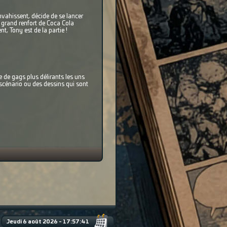
nvahissent, décide de se lancer
 A grand renfort de Coca Cola
, Tony est de la partie !
 de gags plus délirants les uns
 scénario ou des dessins qui sont
Jeudi 6 août 2026 - 17:57:42