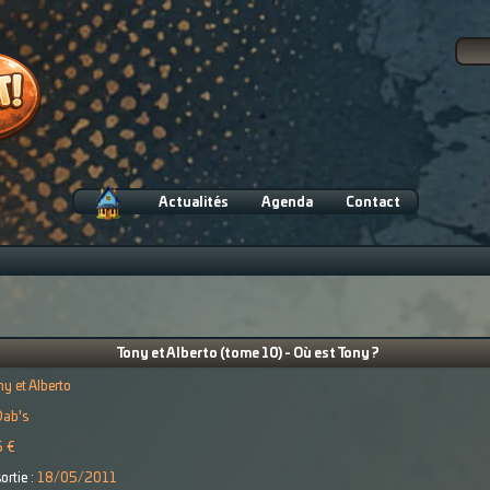
Actualités
Agenda
Contact
Tony et Alberto (tome 10) - Où est Tony ?
ny et Alberto
Dab's
5 €
ortie :
18/05/2011