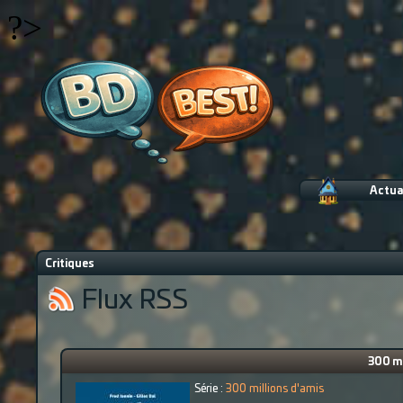
?>
Actua
Critiques
Flux RSS
300 mi
Série :
300 millions d'amis