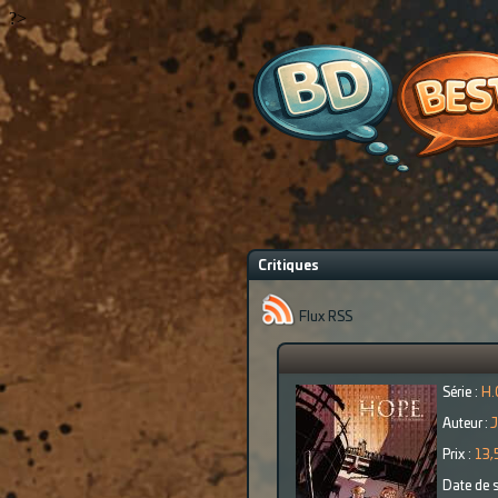
?>
Critiques
Flux RSS
Série :
H.
Auteur :
J
Prix :
13,
Date de s