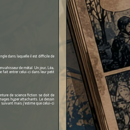
e dans laquelle il est difficile de
'envahisseur de métal. Un jour, Léa,
ait entrer celui-ci dans leur petit
nture de science fiction se doit de
nnages hyper attachants. Le dessin
m suivant mais j'estime que celui-ci