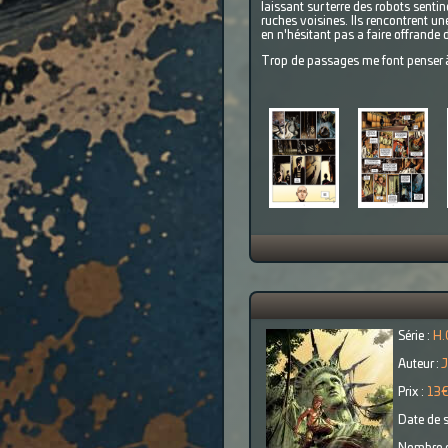
laissant sur terre des robots senti
ruches voisines. Ils rencontrent u
en n'hésitant pas a faire offrande 
Trop de passages me font penser à 
Série :
H.
Auteur :
J
Prix :
13
Date de s