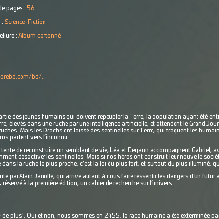
e pages :
56
 :
Science-Fiction
eliure :
Album cartonné
torebd.com/bd/...
artie des jeunes humains qui doivent repeupler la Terre, la population ayant été ent
re, élevés dans une ruche par une intelligence artificielle, et attendent le Grand Jour 
uches. Mais les Drachs ont laissé des sentinelles sur Terre, qui traquent les humains
éros partent vers l’inconnu...
tente de reconstruire un semblant de vie, Léa et Deyann accompagnent Gabriel, ave
ment désactiver les sentinelles. Mais si nos héros ont construit leur nouvelle socié
dans la ruche la plus proche, c’est la loi du plus fort, et surtout du plus illuminé, qu
ite par Alain Janolle, qui arrive autant à nous faire ressentir les dangers d’un futur
réservé à la première édition, un cahier de recherche sur l’univers...
SF de plus". Oui et non, nous sommes en 2455, la race humaine a été exterminée pa