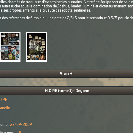
nelles chargés de traquer et d'exterminer les humains. Notre fine équipe sort de sa ru
ne autre ruche sous la domination de Joshua, leader illuminé et dictateur menant son
de ses propres enfants à la cruauté des robots sentinelles.
des références de films d'ou une note de 2,5/5 pour le scénario et 3,5/5 pour le de
Alain H.
H.O.P.E (tome 1) - Deyann
O.P.E
anolle
€
ortie :
23/09/2009