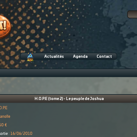
Actualités
Agenda
Contact
H.O.P.E (tome 2) - Le peuple de Joshua
O.P.E
anolle
50 €
ortie :
16/06/2010