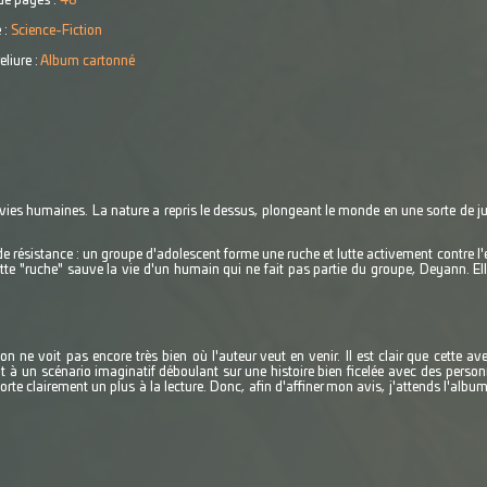
e pages :
48
 :
Science-Fiction
eliure :
Album cartonné
es humaines. La nature a repris le dessus, plongeant le monde en une sorte de jungl
de résistance : un groupe d'adolescent forme une ruche et lutte activement contre l
te "ruche" sauve la vie d'un humain qui ne fait pas partie du groupe, Deyann. Elle f
 ne voit pas encore très bien où l'auteur veut en venir. Il est clair que cette ave
it à un scénario imaginatif déboulant sur une histoire bien ficelée avec des perso
pporte clairement un plus à la lecture. Donc, afin d'affiner mon avis, j'attends l'albu