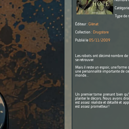
Nombre d
Catégorie
Type de r
Éditeur :
Glénat
Collection :
Drugstore
Publié le
05/11/2009
Les robots ont décimé nombre de vi
se retrouver.
Mais il reste un espoir, une forme 
une personnalité importante de cet
monde...
Un premier tome prenant bien qu'on
planter le décors. Nous avons dro
est assez réaliste et détaillé et a
est assez prometteur !