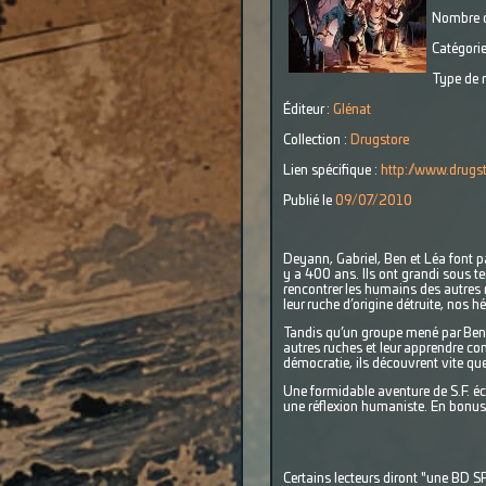
Nombre d
Catégorie
Type de r
Éditeur :
Glénat
Collection :
Drugstore
Lien spécifique :
http://www.drugs
Publié le
09/07/2010
Deyann, Gabriel, Ben et Léa font p
y a 400 ans. Ils ont grandi sous ter
rencontrer les humains des autres r
leur ruche d’origine détruite, nos h
Tandis qu’un groupe mené par Ben 
autres ruches et leur apprendre com
démocratie, ils découvrent vite que 
Une formidable aventure de S.F. écr
une réflexion humaniste. En bonus, 
Certains lecteurs diront "une BD 