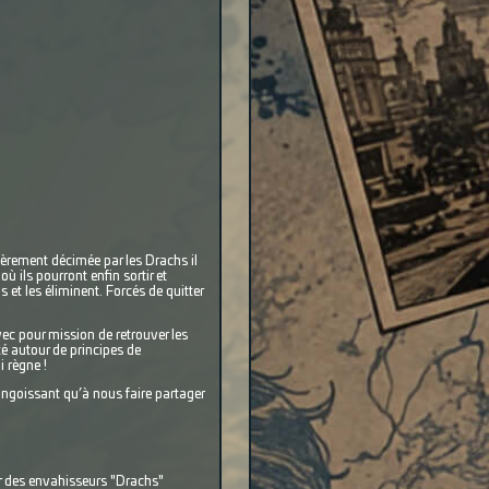
ièrement décimée par les Drachs il
où ils pourront enfin sortir et
 et les éliminent. Forcés de quitter
c pour mission de retrouver les
té autour de principes de
i règne !
 angoissant qu’à nous faire partager
r des envahisseurs "Drachs"